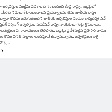
ా జర్నలిస్టుల సంక్షేమ పథకాలకు సంబంధించి కేంద్ర రాష్ట్ర.. బడ్జెట్లలో
ేరకు నిధులు కేటాయించాలని ప్రభుత్వాలను తమ జాతీయ రాష్ట్ర
ల ద్వారా కోరడం జరుగుతుందని జాతీయ జర్నలిస్టుల సంఘం కార్యదర్శి( ఎన్
్రదేశ్ వర్కింగ్ జర్నలిస్టుల ఫెడరేషన్ రాష్ట్ర నాయకులు గంట్ల శ్రీనుబాబు..
ా అధ్యక్షులు పి నారాయణలు తెలిపారు.. బడ్జెట్లు ప్రవేశపెట్టిన ప్రతిసారి తాము
 కోసం వినతి పత్రాలు అందిస్తూనే ఉన్నామన్నారు.. జర్నలిస్టులు ఇళ్ల
ఆరోగ్య…