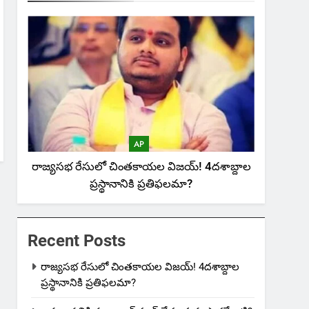
AP
రాజ్యసభ రేసులో చింతకాయల విజయ్‌! 4దశాబ్దాల
ప్రస్థానానికి ప్రతిఫలమా?
Recent Posts
రాజ్యసభ రేసులో చింతకాయల విజయ్‌! 4దశాబ్దాల
ప్రస్థానానికి ప్రతిఫలమా?