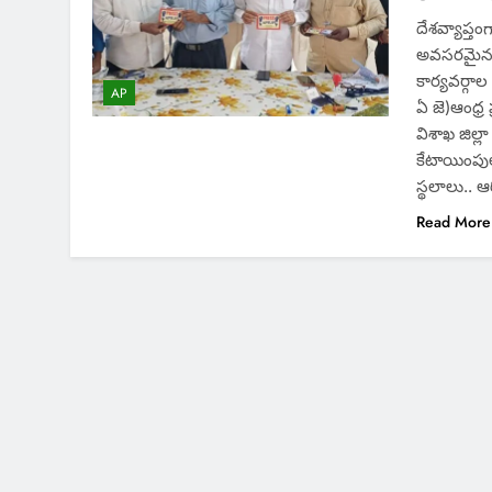
దేశవ్యాప్తంగ
అవసరమైన మ
కార్యవర్గా
AP
ఏ జె)ఆంధ్ర ప
విశాఖ జిల్ల
కేటాయింపులు
స్థలాలు.. 
Read More