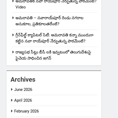
అమరావతికి నవా రాయ్‌పూర్ నేర్పుతున్న పాఠమేంటి?
Video
అమరావతి – నవారాయ్‌పూర్ రెండు నగరాల
అనుకూల, ప్రతికూలతలేంటి?
గ్రీన్‌ఫీల్డ్ క్యాపిటల్ సిటీ: అమరావతి కన్నా ముందుగా
కట్టిన నవా రాయ్‌పూర్ నేర్పుతున్న పాఠమేంటి?
రాజ్యసభ సీట్లు బీసీ లకి ఇవ్వటంలో తెలుగుదేశంపై
పైచెయ సాధించిన జగన్
Archives
June 2026
April 2026
February 2026