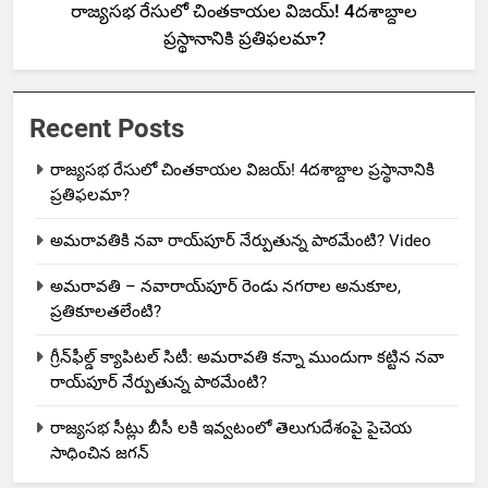
రాజ్యసభ రేసులో చింతకాయల విజయ్‌! 4దశాబ్దాల
ప్రస్థానానికి ప్రతిఫలమా?
Recent Posts
రాజ్యసభ రేసులో చింతకాయల విజయ్‌! 4దశాబ్దాల ప్రస్థానానికి
ప్రతిఫలమా?
అమరావతికి నవా రాయ్‌పూర్ నేర్పుతున్న పాఠమేంటి? Video
అమరావతి – నవారాయ్‌పూర్ రెండు నగరాల అనుకూల,
ప్రతికూలతలేంటి?
గ్రీన్‌ఫీల్డ్ క్యాపిటల్ సిటీ: అమరావతి కన్నా ముందుగా కట్టిన నవా
రాయ్‌పూర్ నేర్పుతున్న పాఠమేంటి?
రాజ్యసభ సీట్లు బీసీ లకి ఇవ్వటంలో తెలుగుదేశంపై పైచెయ
సాధించిన జగన్