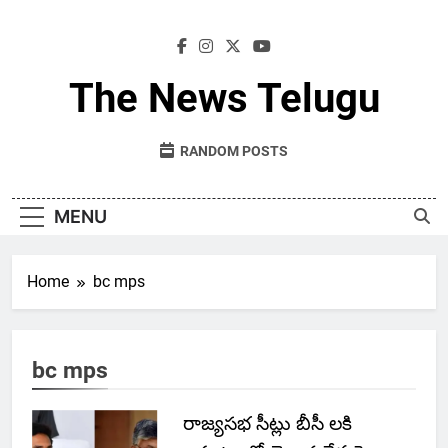
Skip
to
content
The News Telugu
RANDOM POSTS
MENU
Home
bc mps
bc mps
రాజ్యసభ సీట్లు బీసీ లకి