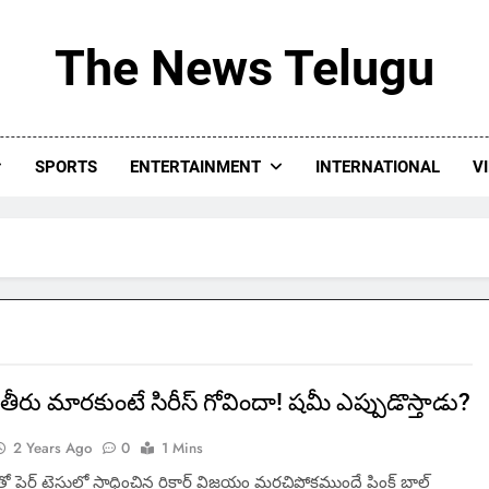
The News Telugu
SPORTS
ENTERTAINMENT
INTERNATIONAL
V
ల తీరు మారకుంటే సిరీస్ గోవిందా! షమీ ఎప్పుడొస్తాడు?
2 Years Ago
0
1 Mins
తో పెర్త్ టెస్టులో సాధించిన రికార్డ్ విజయం మరచిపోకముందే పింక్ బాల్