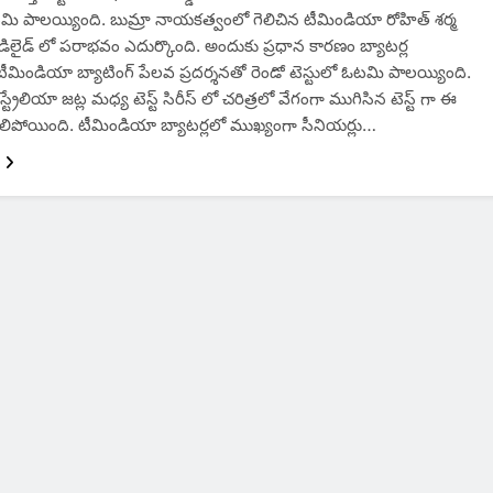
టమి పాలయ్యింది. బుమ్రా నాయకత్వంలో గెలిచిన టీమిండియా రోహిత్ శర్మ
ో అడిలైడ్ లో పరాభవం ఎదుర్కొంది. అందుకు ప్రధాన కారణం బ్యాటర్ల
టీమిండియా బ్యాటింగ్ పేలవ ప్రదర్శనతో రెండో టెస్టులో ఓటమి పాలయ్యింది.
్రేలియా జట్ల మధ్య టెస్ట్ సిరీస్ లో చరిత్రలో వేగంగా ముగిసిన టెస్ట్ గా ఈ
ిలిపోయింది. టీమిండియా బ్యాటర్లలో ముఖ్యంగా సీనియర్లు…