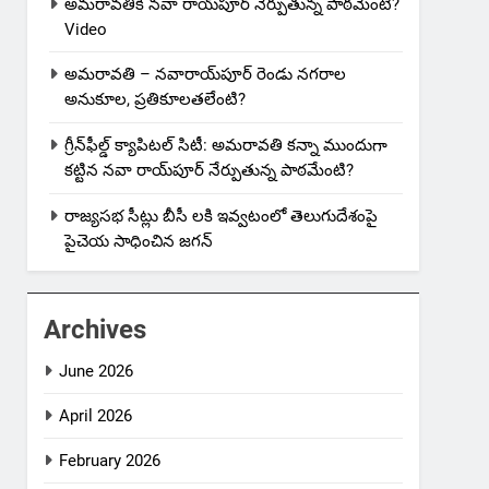
అమరావతికి నవా రాయ్‌పూర్ నేర్పుతున్న పాఠమేంటి?
Video
అమరావతి – నవారాయ్‌పూర్ రెండు నగరాల
అనుకూల, ప్రతికూలతలేంటి?
గ్రీన్‌ఫీల్డ్ క్యాపిటల్ సిటీ: అమరావతి కన్నా ముందుగా
కట్టిన నవా రాయ్‌పూర్ నేర్పుతున్న పాఠమేంటి?
రాజ్యసభ సీట్లు బీసీ లకి ఇవ్వటంలో తెలుగుదేశంపై
పైచెయ సాధించిన జగన్
Archives
June 2026
April 2026
February 2026