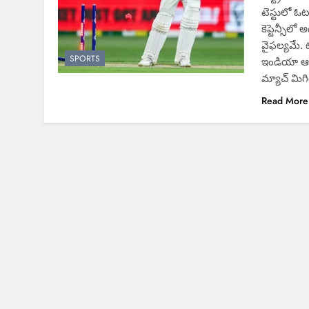
టెస్టులో ఓ
కెప్టెన్సీల
వైఫల్యమే. 
SPORTS
ఇండియా ఆస్ట
మ్యాచ్ మిగ
Read More