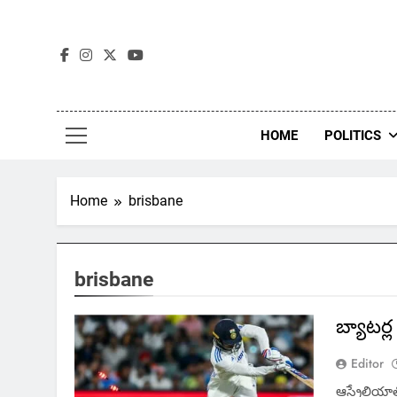
Skip
to
content
HOME
POLITICS
Home
brisbane
brisbane
బ్యాటర్
Editor
ఆస్ట్రేలియా