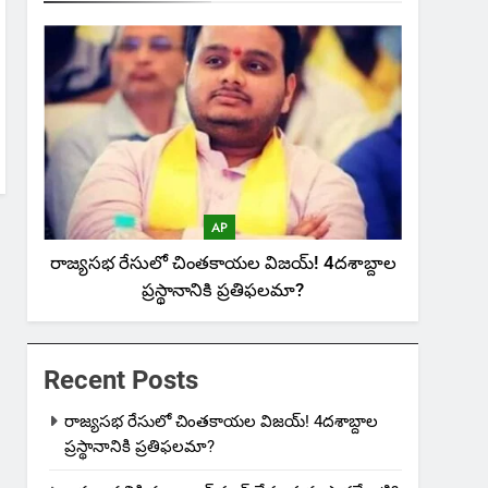
AP
రాజ్యసభ రేసులో చింతకాయల విజయ్‌! 4దశాబ్దాల
ప్రస్థానానికి ప్రతిఫలమా?
Recent Posts
రాజ్యసభ రేసులో చింతకాయల విజయ్‌! 4దశాబ్దాల
ప్రస్థానానికి ప్రతిఫలమా?