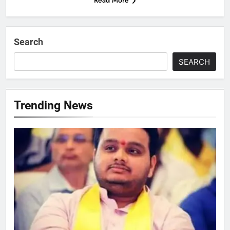
Search
SEARCH
Trending News