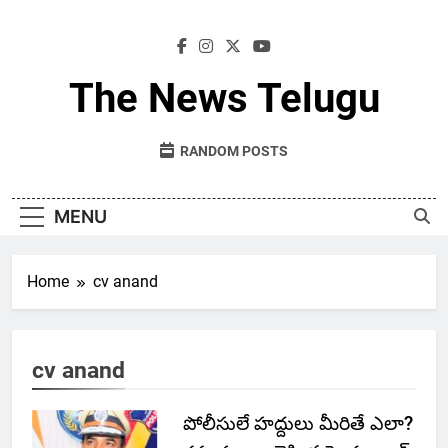
Skip
to
content
The News Telugu
RANDOM POSTS
MENU
Home
cv anand
cv anand
పోలీసులే హద్దులు మీరితే ఎలా?