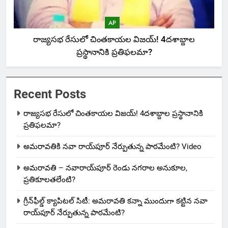
AP
రాజ్యసభ రేసులో చింతకాయల విజయ్‌! 4దశాబ్దాల
ప్రస్థానానికి ప్రతిఫలమా?
Recent Posts
రాజ్యసభ రేసులో చింతకాయల విజయ్‌! 4దశాబ్దాల ప్రస్థానానికి
ప్రతిఫలమా?
అమరావతికి నవా రాయ్‌పూర్ నేర్పుతున్న పాఠమేంటి? Video
అమరావతి – నవారాయ్‌పూర్ రెండు నగరాల అనుకూల,
ప్రతికూలతలేంటి?
గ్రీన్‌ఫీల్డ్ క్యాపిటల్ సిటీ: అమరావతి కన్నా ముందుగా కట్టిన నవా
రాయ్‌పూర్ నేర్పుతున్న పాఠమేంటి?