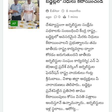
బడ్జెట్లలో నిధులు కేటాయించండి
Editor
6 months
ago
0
1 mins
AP
దేశవ్యాప్తంగా జర్నలిస్టుల సంక్షేమ
పథకాలకు సంబంధించి కేంద్ర రాష్ట్ర..
బడ్జెట్లలో అవసరమైన మేరకు నిధులు
కేటాయించాలని ప్రభుత్వాలను తమ
జాతీయ రాష్ట్ర కార్యవర్గాల ద్వారా
కోరడం జరుగుతుందని జాతీయ
జర్నలిస్టుల సంఘం కార్యదర్శి( ఎన్ ఏ
జె)ఆంధ్ర ప్రదేశ్ వర్కింగ్ జర్నలిస్టుల
ఫెడరేషన్ రాష్ట్ర నాయకులు గంట్ల
శ్రీనుబాబు.. విశాఖ జిల్లా అధ్యక్షులు పి
నారాయణలు తెలిపారు.. బడ్జెట్లు
ప్రవేశపెట్టిన ప్రతిసారి తాము
కేటాయింపులు కోసం వినతి పత్రాలు
అందిస్తూనే ఉన్నామన్నారు.. జర్నలిస్టులు
ఇళ్ల స్థలాలు.. ఆరోగ్య…