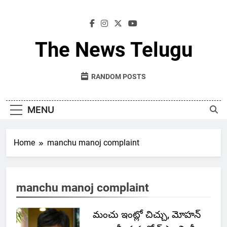
Skip
to
content
The News Telugu
RANDOM POSTS
MENU
Home
manchu manoj complaint
manchu manoj complaint
మంచు ఇంట్లో చిచ్చు, మోహన్