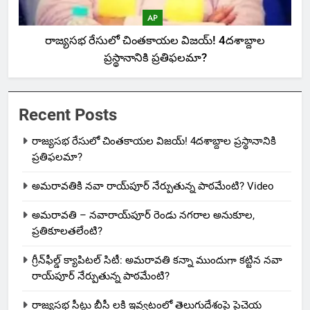
AP
రాజ్యసభ రేసులో చింతకాయల విజయ్‌! 4దశాబ్దాల
ప్రస్థానానికి ప్రతిఫలమా?
Recent Posts
రాజ్యసభ రేసులో చింతకాయల విజయ్‌! 4దశాబ్దాల ప్రస్థానానికి
ప్రతిఫలమా?
అమరావతికి నవా రాయ్‌పూర్ నేర్పుతున్న పాఠమేంటి? Video
అమరావతి – నవారాయ్‌పూర్ రెండు నగరాల అనుకూల,
ప్రతికూలతలేంటి?
గ్రీన్‌ఫీల్డ్ క్యాపిటల్ సిటీ: అమరావతి కన్నా ముందుగా కట్టిన నవా
రాయ్‌పూర్ నేర్పుతున్న పాఠమేంటి?
రాజ్యసభ సీట్లు బీసీ లకి ఇవ్వటంలో తెలుగుదేశంపై పైచెయ