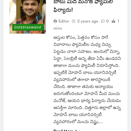
బాబు మీద మనోజ్ ఫ్యామిలీ
ఫిర్యాదు!
Editor
2 years ago
0
1
ENTERTAINMENT
mins
ఆస్తుల కోసం, పెత్తనం కోసం సాగే
వివాదాలు ఫ్యామిలీల మధ్య చిచ్చు
పెట్టడం చాలా సహజం. అందులో చిన్నా,
పెద్దా, సెలబ్రిటీ అన్న తేడా ఏమీ ఉండదని
తాజాగా మంచు ఫ్యామిలీ నిరూపిస్తోంది.
ఇప్పటికే మోహన్ బాబు యూనివర్సిటీ
వ్యవహారంలో తగాదా తారస్థాయికి
చేరింది. తాజాగా తమకు అన్యాయం
జరుగుతోందంటూ మోహన్ మీద మంచు
మనోజ్, ఆయన భార్య ఫిర్యాదు చేయడం
ఆసక్తిగా మారింది. చిత్తూరు జిల్లాలో ఉన్న
మోహన్ బాబు యూనివర్సిటీ
వ్యవహారంలో మంచు విష్ణు,…
Read More