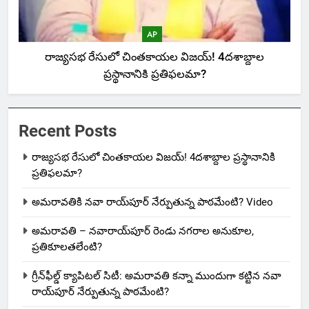
AP
రాజ్యసభ రేసులో చింతకాయల విజయ్‌! 4దశాబ్దాల
ప్రస్థానానికి ప్రతిఫలమా?
Recent Posts
రాజ్యసభ రేసులో చింతకాయల విజయ్‌! 4దశాబ్దాల ప్రస్థానానికి
ప్రతిఫలమా?
అమరావతికి నవా రాయ్‌పూర్ నేర్పుతున్న పాఠమేంటి? Video
అమరావతి – నవారాయ్‌పూర్ రెండు నగరాల అనుకూల,
ప్రతికూలతలేంటి?
గ్రీన్‌ఫీల్డ్ క్యాపిటల్ సిటీ: అమరావతి కన్నా ముందుగా కట్టిన నవా
రాయ్‌పూర్ నేర్పుతున్న పాఠమేంటి?