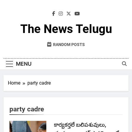
Skip
to
content
The News Telugu
RANDOM POSTS
MENU
Home
party cadre
party cadre
కార్యకర్తలే బలిపశువులు,