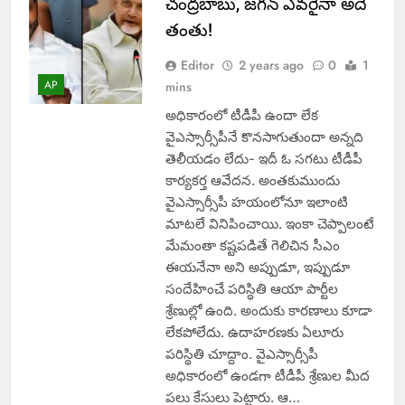
చంద్రబాబు, జగన్ ఎవరైనా అదే
తంతు!
Editor
2 years ago
0
1
AP
mins
అధికారంలో టీడీపీ ఉందా లేక
వైఎస్సార్సీపీనే కొనసాగుతుందా అన్నది
తెలీయడం లేదు- ఇదీ ఓ సగటు టీడీపీ
కార్యకర్త ఆవేదన. అంతకుముందు
వైఎస్సార్సీపీ హయంలోనూ ఇలాంటి
మాటలే వినిపించాయి. ఇంకా చెప్పాలంటే
మేమంతా కష్టపడితే గెలిచిన సీఎం
ఈయనేనా అని అప్పుడూ, ఇప్పుడూ
సందేహించే పరిస్థితి ఆయా పార్టీల
శ్రేణుల్లో ఉంది. అందుకు కారణాలు కూడా
లేకపోలేదు. ఉదాహరణకు ఏలూరు
పరిస్థితి చూద్దాం. వైఎస్సార్సీపీ
అధికారంలో ఉండగా టీడీపీ శ్రేణుల మీద
పలు కేసులు పెట్టారు. ఆ…