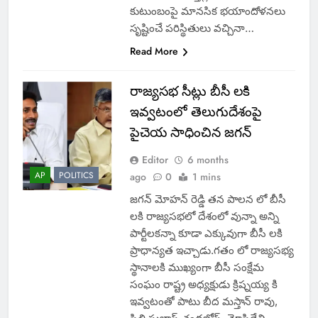
కుటుంబంపై మానసిక భయాందోళనలు
సృష్టించే పరిస్థితులు వచ్చినా…
Read More
రాజ్యసభ సీట్లు బీసీ లకి
ఇవ్వటంలో తెలుగుదేశంపై
పైచెయ సాధించిన జగన్
Editor
6 months
AP
POLITICS
ago
0
1 mins
జగన్ మోహన్ రెడ్డి తన పాలన లో బీసీ
లకి రాజ్యసభలో దేశంలో వున్నా అన్ని
పార్టీలకన్నా కూడా ఎక్కువుగా బీసీ లకి
ప్రాధాన్యత ఇచ్చాడు.గతం లో రాజ్యసభ్య
స్థానాలకి ముఖ్యంగా బీసీ సంక్షేమ
సంఘం రాష్ట్ర అధ్యక్షుడు క్రిష్నయ్య కి
ఇవ్వటంతో పాటు బీద మస్తాన్ రావు,