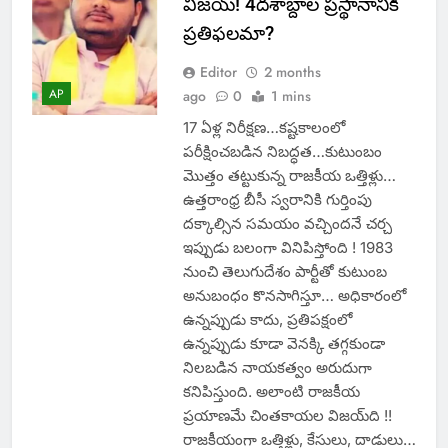
విజయ్‌! 4దశాబ్దాల ప్రస్థానానికి
ప్రతిఫలమా?
Editor
2 months
AP
ago
0
1 mins
17 ఏళ్ల నిరీక్షణ…కష్టకాలంలో
పరీక్షించబడిన నిబద్ధత…కుటుంబం
మొత్తం తట్టుకున్న రాజకీయ ఒత్తిళ్లు…
ఉత్తరాంధ్ర బీసీ స్వరానికి గుర్తింపు
దక్కాల్సిన సమయం వచ్చిందనే చర్చ
ఇప్పుడు బలంగా వినిపిస్తోంది ! 1983
నుంచి తెలుగుదేశం పార్టీతో కుటుంబ
అనుబంధం కొనసాగిస్తూ… అధికారంలో
ఉన్నప్పుడు కాదు, ప్రతిపక్షంలో
ఉన్నప్పుడు కూడా వెనక్కి తగ్గకుండా
నిలబడిన నాయకత్వం అరుదుగా
కనిపిస్తుంది. అలాంటి రాజకీయ
ప్రయాణమే చింతకాయల విజయ్‌ది !!
రాజకీయంగా ఒత్తిళ్లు, కేసులు, దాడులు…