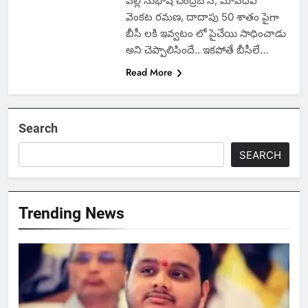
పిల్లి సుభాష్ చంద్రబోస్, మోపిదేవి
వెంకట రమణ, దాదాపు 50 శాతం పైగా
బీసీ లకి ఇవ్వటం లో పైచేయి సాధించాడు
అని చెప్పాలిసిందే.. ఇకపోతే బీసీలే…
Read More
Search
SEARCH
Trending News