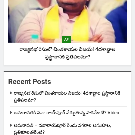
AP
రాజ్యసభ రేసులో చింతకాయల విజయ్‌! 4దశాబ్దాల
ప్రస్థానానికి ప్రతిఫలమా?
Recent Posts
రాజ్యసభ రేసులో చింతకాయల విజయ్‌! 4దశాబ్దాల ప్రస్థానానికి
ప్రతిఫలమా?
అమరావతికి నవా రాయ్‌పూర్ నేర్పుతున్న పాఠమేంటి? Video
అమరావతి – నవారాయ్‌పూర్ రెండు నగరాల అనుకూల,
ప్రతికూలతలేంటి?