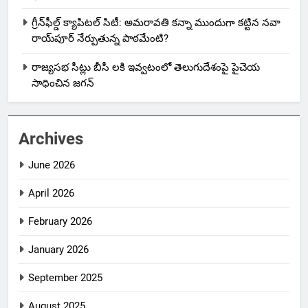
గ్రీన్‌ఫీల్డ్ క్యాపిటల్ సిటీ: అమరావతి కన్నా ముందుగా కట్టిన నవా
రాయ్‌పూర్ నేర్పుతున్న పాఠమేంటి?
రాజ్యసభ సీట్లు బీసీ లకి ఇవ్వటంలో తెలుగుదేశంపై పైచెయ
సాధించిన జగన్
Archives
June 2026
April 2026
February 2026
January 2026
September 2025
August 2025