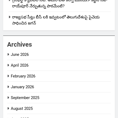
గ్రీన్‌ఫీల్డ్ క్యాపిటల్ సిటీ: అమరావతి కన్నా ముందుగా కట్టిన నవా
రాయ్‌పూర్ నేర్పుతున్న పాఠమేంటి?
రాజ్యసభ సీట్లు బీసీ లకి ఇవ్వటంలో తెలుగుదేశంపై పైచెయ
సాధించిన జగన్
Archives
June 2026
April 2026
February 2026
January 2026
September 2025
August 2025