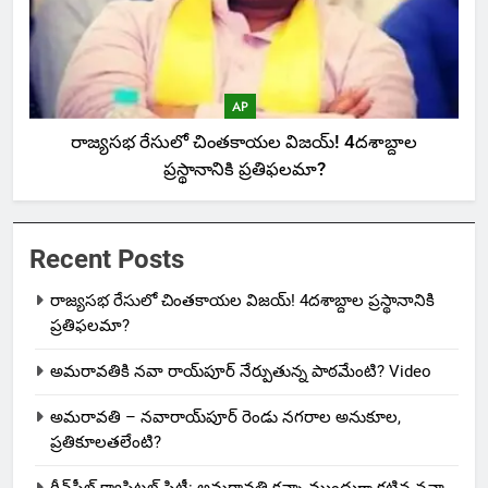
AP
రాజ్యసభ రేసులో చింతకాయల విజయ్‌! 4దశాబ్దాల
ప్రస్థానానికి ప్రతిఫలమా?
Recent Posts
రాజ్యసభ రేసులో చింతకాయల విజయ్‌! 4దశాబ్దాల ప్రస్థానానికి
ప్రతిఫలమా?
అమరావతికి నవా రాయ్‌పూర్ నేర్పుతున్న పాఠమేంటి? Video
అమరావతి – నవారాయ్‌పూర్ రెండు నగరాల అనుకూల,
ప్రతికూలతలేంటి?