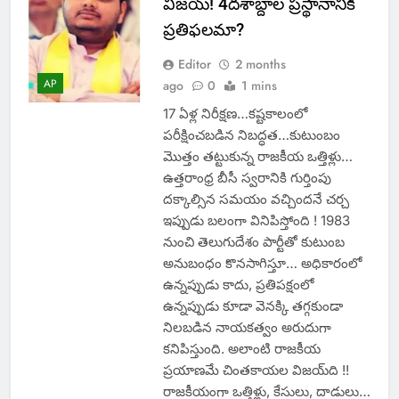
విజయ్‌! 4దశాబ్దాల ప్రస్థానానికి
ప్రతిఫలమా?
Editor
2 months
AP
ago
0
1 mins
17 ఏళ్ల నిరీక్షణ…కష్టకాలంలో
పరీక్షించబడిన నిబద్ధత…కుటుంబం
మొత్తం తట్టుకున్న రాజకీయ ఒత్తిళ్లు…
ఉత్తరాంధ్ర బీసీ స్వరానికి గుర్తింపు
దక్కాల్సిన సమయం వచ్చిందనే చర్చ
ఇప్పుడు బలంగా వినిపిస్తోంది ! 1983
నుంచి తెలుగుదేశం పార్టీతో కుటుంబ
అనుబంధం కొనసాగిస్తూ… అధికారంలో
ఉన్నప్పుడు కాదు, ప్రతిపక్షంలో
ఉన్నప్పుడు కూడా వెనక్కి తగ్గకుండా
నిలబడిన నాయకత్వం అరుదుగా
కనిపిస్తుంది. అలాంటి రాజకీయ
ప్రయాణమే చింతకాయల విజయ్‌ది !!
రాజకీయంగా ఒత్తిళ్లు, కేసులు, దాడులు…