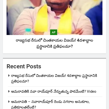
AP
రాజ్యసభ రేసులో చింతకాయల విజయ్‌! 4దశాబ్దాల
ప్రస్థానానికి ప్రతిఫలమా?
Recent Posts
రాజ్యసభ రేసులో చింతకాయల విజయ్‌! 4దశాబ్దాల ప్రస్థానానికి
ప్రతిఫలమా?
అమరావతికి నవా రాయ్‌పూర్ నేర్పుతున్న పాఠమేంటి? Video
అమరావతి – నవారాయ్‌పూర్ రెండు నగరాల అనుకూల,
ప్రతికూలతలేంటి?