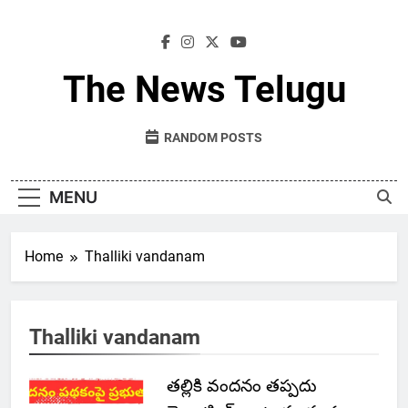
Skip
to
content
The News Telugu
RANDOM POSTS
MENU
Home
Thalliki vandanam
Thalliki vandanam
తల్లికి వందనం తప్పదు