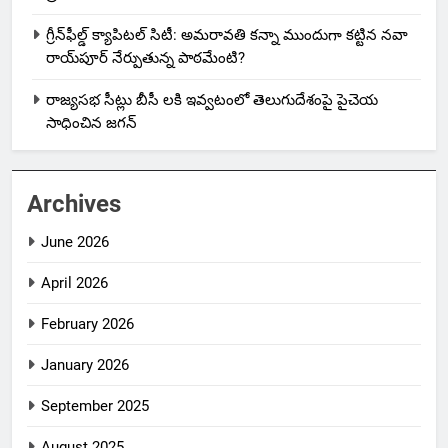
గ్రీన్‌ఫీల్డ్ క్యాపిటల్ సిటీ: అమరావతి కన్నా ముందుగా కట్టిన నవా
రాయ్‌పూర్ నేర్పుతున్న పాఠమేంటి?
రాజ్యసభ సీట్లు బీసీ లకి ఇవ్వటంలో తెలుగుదేశంపై పైచెయ
సాధించిన జగన్
Archives
June 2026
April 2026
February 2026
January 2026
September 2025
August 2025