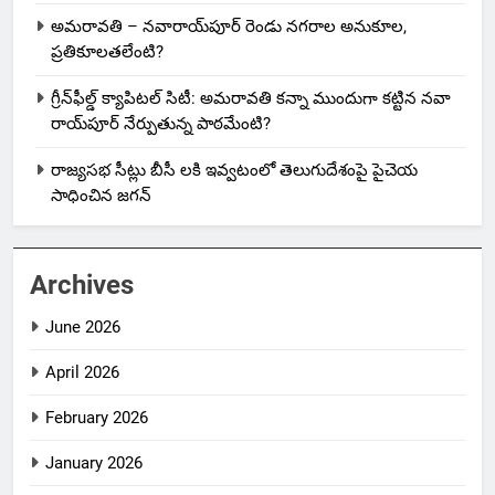
అమరావతి – నవారాయ్‌పూర్ రెండు నగరాల అనుకూల,
ప్రతికూలతలేంటి?
గ్రీన్‌ఫీల్డ్ క్యాపిటల్ సిటీ: అమరావతి కన్నా ముందుగా కట్టిన నవా
రాయ్‌పూర్ నేర్పుతున్న పాఠమేంటి?
రాజ్యసభ సీట్లు బీసీ లకి ఇవ్వటంలో తెలుగుదేశంపై పైచెయ
సాధించిన జగన్
Archives
June 2026
April 2026
February 2026
January 2026