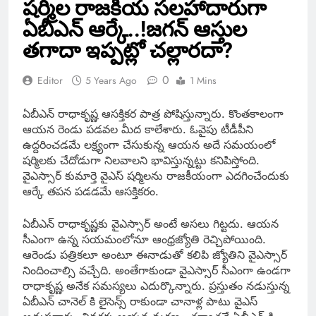
షర్మిల రాజకీయ సలహాదారుగా
ఏబీఎన్ ఆర్కే..!జగన్ ఆస్తుల
తగాదా ఇప్పట్లో చల్లారదా?
0
Editor
5 Years Ago
1 Mins
ఏబీఎన్ రాధాకృష్ణ ఆసక్తికర పాత్ర పోషిస్తున్నారు. కొంతకాలంగా
ఆయన రెండు పడవల మీద కాలేశారు. ఓవైపు టీడీపీని
ఉద్దరించడమే లక్ష్యంగా చేసుకున్న ఆయన అదే సమయంలో
షర్మిలకు చేదోడుగా నిలవాలని భావిస్తున్నట్టు కనిపిస్తోంది.
వైఎస్సార్ కుమార్తె వైఎస్ షర్మిలను రాజకీయంగా ఎదగించేందుకు
ఆర్కే తపన పడడమే ఆసక్తికరం.
ఏబీఎన్ రాధాకృష్ణకు వైఎస్సార్ అంటే అసలు గిట్టదు. ఆయన
సీఎంగా ఉన్న సయమంలోనూ ఆంధ్రజ్యోతి రెచ్చిపోయింది.
ఆరెండు పత్రికలూ అంటూ ఈనాడుతో కలిపి జ్యోతిని వైఎస్సార్
నిందించాల్సి వచ్చేది. అంతేగాకుండా వైఎస్సార్ సీఎంగా ఉండగా
రాధాకృష్ణ అనేక సమస్యలు ఎదుర్కొన్నారు. ప్రస్తుతం నడుస్తున్న
ఏబీఎన్ చానెల్ కి లైసెన్స్ రాకుండా చానాళ్ల పాటు వైఎస్