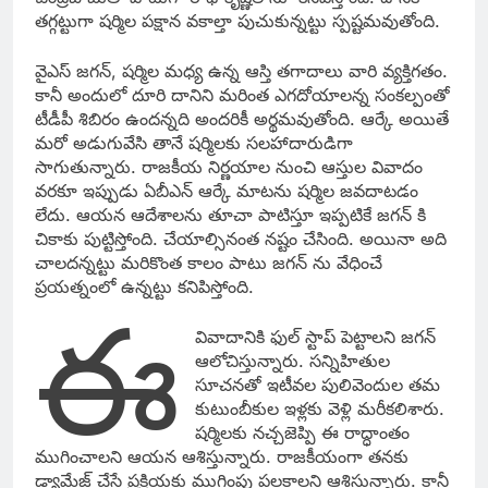
తగ్గట్టుగా షర్మిల పక్షాన వకాల్తా పుచుకున్నట్టు స్పష్టమవుతోంది.
వైఎస్ జగన్, షర్మిల మధ్య ఉన్న ఆస్తి తగాదాలు వారి వ్యక్తిగతం.
కానీ అందులో దూరి దానిని మరింత ఎగదోయాలన్న సంకల్పంతో
టీడీపీ శిబిరం ఉందన్నది అందరికీ అర్థమవుతోంది. ఆర్కే అయితే
మరో అడుగువేసి తానే షర్మిలకు సలహాదారుడిగా
సాగుతున్నారు. రాజకీయ నిర్ణయాల నుంచి ఆస్తుల వివాదం
వరకూ ఇప్పుడు ఏబీఎన్ ఆర్కే మాటను షర్మిల జవదాటడం
లేదు. ఆయన ఆదేశాలను తూచా పాటిస్తూ ఇప్పటికే జగన్ కి
చికాకు పుట్టిస్తోంది. చేయాల్సినంత నష్టం చేసింది. అయినా అది
చాలదన్నట్టు మరికొంత కాలం పాటు జగన్ ను వేధించే
ప్రయత్నంలో ఉన్నట్టు కనిపిస్తోంది.
ఈ
వివాదానికి ఫుల్ స్టాప్ పెట్టాలని జగన్
ఆలోచిస్తున్నారు. సన్నిహితుల
సూచనతో ఇటీవల పులివెందుల తమ
కుటుంబీకుల ఇళ్లకు వెళ్లి మరీకలిశారు.
షర్మిలకు నచ్చజెప్పి ఈ రాద్ధాంతం
ముగించాలని ఆయన ఆశిస్తున్నారు. రాజకీయంగా తనకు
డ్యామేజ్ చేసే ప్రక్రియకు ముగింపు పలకాలని ఆశిస్తున్నారు. కానీ