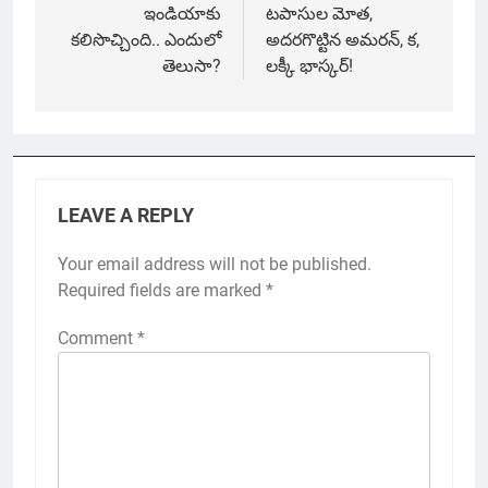
ఇండియాకు
టపాసుల మోత,
కలిసొచ్చింది.. ఎందులో
అదరగొట్టిన అమరన్, క,
తెలుసా?
లక్కీ భాస్కర్!
LEAVE A REPLY
Your email address will not be published.
Required fields are marked
*
Comment
*