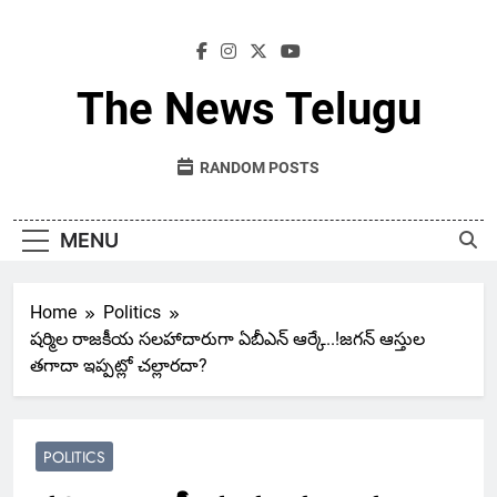
Skip
to
content
The News Telugu
RANDOM POSTS
MENU
Home
Politics
షర్మిల రాజకీయ సలహాదారుగా ఏబీఎన్ ఆర్కే..!జగన్ ఆస్తుల
తగాదా ఇప్పట్లో చల్లారదా?
POLITICS