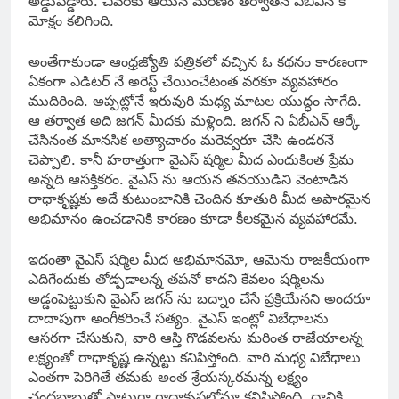
అడ్డుపడ్డారు. చివరకు ఆయన మరణం తర్వాతనే ఏబీఎన్ కి
మోక్షం కలిగింది.
అంతేగాకుండా ఆంధ్రజ్యోతి పత్రికలో వచ్చిన ఓ కథనం కారణంగా
ఏకంగా ఎడిటర్ నే అరెస్ట్ చేయించేటంత వరకూ వ్యవహారం
ముదిరింది. అప్పట్లోనే ఇరువురి మధ్య మాటల యుద్ధం సాగేది.
ఆ తర్వాత అది జగన్ మీదకు మళ్లింది. జగన్ ని ఏబీఎన్ ఆర్కే
చేసినంత మానసిక అత్యాచారం మరెవ్వరూ చేసి ఉండరనే
చెప్పాలి. కానీ హఠాత్తుగా వైఎస్ షర్మిల మీద ఎందుకింత ప్రేమ
అన్నది ఆసక్తికరం. వైఎస్ ను ఆయన తనయుడిని వెంటాడిన
రాధాకృష్ణకు అదే కుటుంబానికి చెందిన కూతురి మీద అపారమైన
అభిమానం ఉంచడానికి కారణం కూడా కీలకమైన వ్యవహారమే.
ఇదంతా వైఎస్ షర్మిల మీద అభిమానమో, ఆమెను రాజకీయంగా
ఎదిగేందుకు తోడ్పడాలన్న తపనో కాదని కేవలం షర్మిలను
అడ్డంపెట్టుకుని వైఎస్ జగన్ ను బద్నాం చేసే ప్రక్రియేనని అందరూ
దాదాపుగా అంగీకరించే సత్యం. వైఎస్ ఇంట్లో విబేధాలను
ఆసరగా చేసుకుని, వారి ఆస్తి గొడవలను మరింత రాజేయాలన్న
లక్ష్యంతో రాధాకృష్ణ ఉన్నట్టు కనిపిస్తోంది. వారి మధ్య విబేధాలు
ఎంతగా పెరిగితే తమకు అంత శ్రేయస్కరమన్న లక్ష్యం
చంద్రబాబుతో పాటుగా రాధాకృష్ణలోనూ కనిపిస్తోంది. దానికి