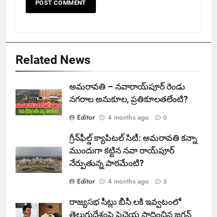
Related News
అమరావతి – నవారాయ్‌పూర్ రెండు
నగరాల అనుకూల, ప్రతికూలతలేంటి?
Editor
4 months ago
0
గ్రీన్‌ఫీల్డ్ క్యాపిటల్ సిటీ: అమరావతి కన్నా
ముందుగా కట్టిన నవా రాయ్‌పూర్
నేర్పుతున్న పాఠమేంటి?
Editor
4 months ago
5
రాజ్యసభ సీట్లు బీసీ లకి ఇవ్వటంలో
తెలుగుదేశంపై పైచెయ సాధించిన జగన్