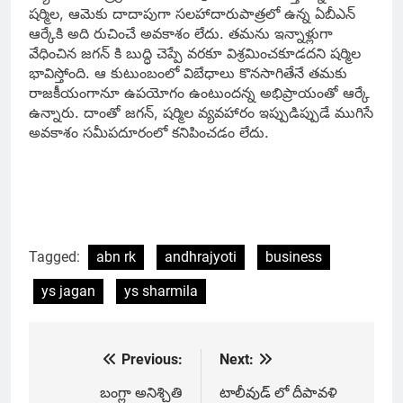
షర్మిల, ఆమెకు దాదాపుగా సలహాదారుపాత్రలో ఉన్న ఏబీఎన్
ఆర్కేకి అది రుచించే అవకాశం లేదు. తమను ఇన్నాళ్లుగా
వేధించిన జగన్ కి బుద్ధి చెప్పే వరకూ విశ్రమించకూడదని షర్మిల
భావిస్తోంది. ఆ కుటుంబంలో విబేధాలు కొనసాగితేనే తమకు
రాజకీయంగానూ ఉపయోగం ఉంటుందన్న అభిప్రాయంతో ఆర్కే
ఉన్నారు. దాంతో జగన్, షర్మిల వ్యవహారం ఇప్పుడిప్పుడే ముగిసే
అవకాశం సమీపదూరంలో కనిపించడం లేదు.
Tagged:
abn rk
andhrajyoti
business
ys jagan
ys sharmila
Previous:
Next:
Post
navigation
బంగ్లా అనిశ్చితి
టాలీవుడ్ లో దీపావళి