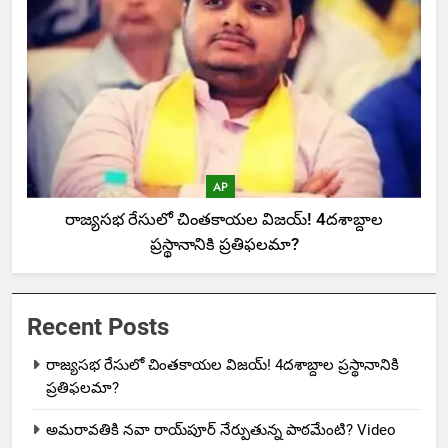
AP
రాజ్యసభ రేసులో చింతకాయల విజయ్‌! 4దశాబ్దాల
ప్రస్థానానికి ప్రతిఫలమా?
Recent Posts
రాజ్యసభ రేసులో చింతకాయల విజయ్‌! 4దశాబ్దాల ప్రస్థానానికి
ప్రతిఫలమా?
అమరావతికి నవా రాయ్‌పూర్ నేర్పుతున్న పాఠమేంటి? Video