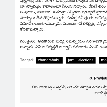
స్వర్ణాంధ్ర విజన్ 2047 డాక్యుమెంట్ కార్యరూపం దాల్
భాగస్వామ్యం కావాలంటూ పిలుపునిచ్చారు. రేపటి తరం భ
సంఘాలు, సహకార, ఇతరత్రా ఎన్నికలు షెడ్యూల్ ప్రకారమే
మార్పులు తీసుకొస్తామన్నారు. సుదీర్ఘ సమీక్షలకు తావి
సమావేశాలుంటాయన్నారు. ముందుగానే కలెక్టర్లు, ఎస్
కోరతామన్నారు.
మంత్రులు, అధికారుల మధ్య సమన్వయం పెరగాలన్నారు. ఆస్
అన్నారు. ఏపీ అభివృధ్దికి అద్వానీ సహకారం ఎంతో ఉంద
Tagged:
chandrababu
jamili elections
mo
Previou
Post
navigation
హుందాగా అల్లు అర్జున్, విడుదల తర్వాత పెదవి విప్
ఐకాన్ స్ట