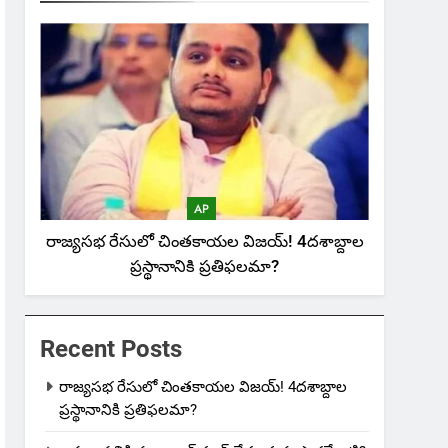
AP
రాజ్యసభ రేసులో చింతకాయల విజయ్‌! 4దశాబ్దాల
ప్రస్థానానికి ప్రతిఫలమా?
Recent Posts
రాజ్యసభ రేసులో చింతకాయల విజయ్‌! 4దశాబ్దాల
ప్రస్థానానికి ప్రతిఫలమా?