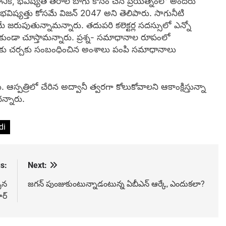
చడానికి, భవిష్యత్ తరాల బాగు కోసం చేసే ప్రయత్నంలో అందరు
విష్యత్తు కోసమే విజన్ 2047 అని తెలిపారు. సాగునీటి
 జరుపుతున్నామన్నారు. తదుపరి కలెక్టర్ల సదస్సులో ఎన్నో
వ్వకుండా చూస్తామన్నారు. ప్రశ్న- సమాధానాల రూపంలో
పీలకు చర్చకు సంబంధించిన అంశాలు పంపి సమాధానాలు
పత్రిలో చేరిన అద్వానీ త్వరగా కోలుకోవాలని ఆకాంక్షిస్తున్నా
న్నారు.
di
s:
Next:
పిన
జగన్ పుంజుకుంటున్నాడంటున్న ఏబీఎన్ ఆర్కే, ఎందుకలా?
ార్