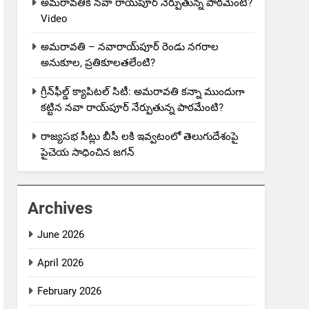
అమరావతికి నవా రాయ్‌పూర్ నేర్పుతున్న పాఠమేంటి?
Video
అమరావతి – నవారాయ్‌పూర్ రెండు నగరాల
అనుకూల, ప్రతికూలతలేంటి?
గ్రీన్‌ఫీల్డ్ క్యాపిటల్ సిటీ: అమరావతి కన్నా ముందుగా
కట్టిన నవా రాయ్‌పూర్ నేర్పుతున్న పాఠమేంటి?
రాజ్యసభ సీట్లు బీసీ లకి ఇవ్వటంలో తెలుగుదేశంపై
పైచెయ సాధించిన జగన్
Archives
June 2026
April 2026
February 2026