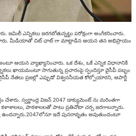
రు. జమిలీ ఎన్నికలు జరగబోతున్నట్టు పరోక్షంగా అంగీకరించారు.
 చేశారు. మీడియాతో చిట్ ఛాట్ గా మాట్లాడిన ఆయన తన అభిప్రాయం
 అంటూ ఆయన వ్యాఖ్యానించారు. ఒక దేశం, ఒకే ఎన్నిక విధానానికి
్నికలు ఖాయమంటూ సాగుతున్న ప్రచారంపై స్పందిస్తూ వైసీపీ పబ్బం
సీపీ నేతలు ప్రజల్లో ఎప్పుడో విశ్వసనీయత కోల్పోయారని, ఆపార్టీ
క్తం చేశారు. స్వర్ణాంధ్ర విజన్ 2047 డాక్యుమెంట్ ను మరింతగా
ీలు, కళాశాలలు, పాఠశాలలతో పాటు ప్రతిచోటా చర్చ జరగాలన్నారు.
ల్సి ఉందన్నారు.2047లోనూ ఇదే పునరావృతం అవుతుందంటూ