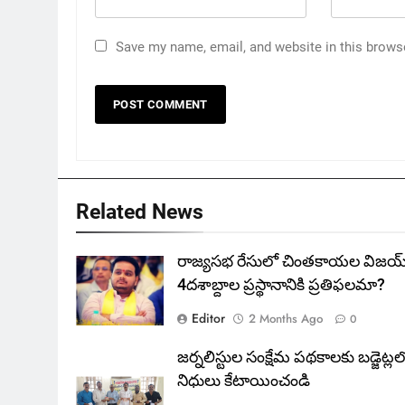
Save my name, email, and website in this brows
Related News
రాజ్యసభ రేసులో చింతకాయల విజయ్‌
4దశాబ్దాల ప్రస్థానానికి ప్రతిఫలమా?
Editor
2 Months Ago
0
జర్నలిస్టుల సంక్షేమ పథకాలకు బడ్జెట్లల
నిధులు కేటాయించండి