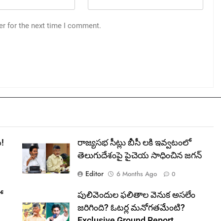
er for the next time I comment.
!
రాజ్యసభ సీట్లు బీసీ లకి ఇవ్వటంలో
తెలుగుదేశంపై పైచెయ సాధించిన జగన్
Editor
6 Months Ago
0
ో
పులివెందుల ఫలితాల వెనుక అసలేం
జరిగింది? ఓటర్ల మనోగతమేంటి?
Exclusive Ground Report