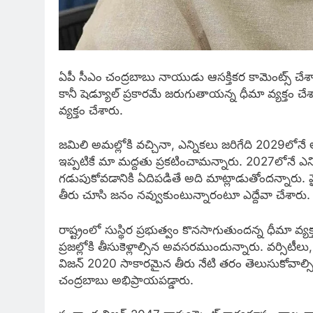
ఏపీ సీఎం చంద్రబాబు నాయుడు ఆసక్తికర కామెంట్స్ చేశా
కానీ షెడ్యూల్ ప్రకారమే జరుగుతాయన్న ధీమా వ్యక్తం
వ్యక్తం చేశారు.
జమిలి అమల్లోకి వచ్చినా, ఎన్నికలు జరిగేది 2029లోనే
ఇప్పటికే మా మద్దతు ప్రకటించామన్నారు. 2027లోనే ఎన
గడుపుకోవడానికి ఏదిపడితే అది మాట్లాడుతోందన్నారు. వై
తీరు చూసి జనం నవ్వుకుంటున్నారంటూ ఎద్దేవా చేశారు.
రాష్ట్రంలో సుస్థిర ప్రభుత్వం కొనసాగుతుందన్న ధీమా వ్య
ప్రజల్లోకి తీసుకెళ్లాల్సిన అవసరముందున్నారు. వర్సిట
విజన్ 2020 సాకారమైన తీరు నేటి తరం తెలుసుకోవా
చంద్రబాబు అభిప్రాయపడ్డారు.