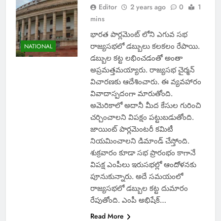
Editor
2 years ago
0
1
mins
భారత పార్లమెంట్ లోని ఎగువ సభ
రాజ్యసభలో డబ్బులు కలకలం రేపాయి.
NATIONAL
డబ్బుల కట్ట లభించడంతో అంతా
అప్రమత్తమయ్యారు. రాజ్యసభ చైర్మన్
విచారణకు ఆదేశించారు. ఈ వ్యవహారం
వివాదాస్పదంగా మారుతోంది.
అమెరికాలో అదానీ మీద కేసుల గురించి
చర్చించాలని విపక్షం పట్టుబడుతోంది.
జాయింట్ పార్లమెంటరీ కమిటీ
నియమించాలని డిమాండ్ చేస్తోంది.
శుక్రవారం కూడా సభ ప్రారంభం కాగానే
విపక్ష ఎంపీలు ఇరుసభల్లో ఆందోళనకు
పూనుకున్నారు. అదే సమయంలో
రాజ్యసభలో డబ్బుల కట్ట దుమారం
రేపుతోంది. ఎంపీ అభిషేక్‌…
Read More