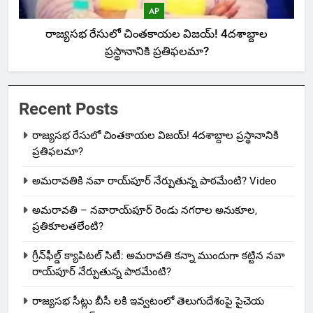
AP
రాజ్యసభ రేసులో చింతకాయల విజయ్‌! 4దశాబ్దాల
ప్రస్థానానికి ప్రతిఫలమా?
Recent Posts
రాజ్యసభ రేసులో చింతకాయల విజయ్‌! 4దశాబ్దాల ప్రస్థానానికి
ప్రతిఫలమా?
అమరావతికి నవా రాయ్‌పూర్ నేర్పుతున్న పాఠమేంటి? Video
అమరావతి – నవారాయ్‌పూర్ రెండు నగరాల అనుకూల,
ప్రతికూలతలేంటి?
గ్రీన్‌ఫీల్డ్ క్యాపిటల్ సిటీ: అమరావతి కన్నా ముందుగా కట్టిన నవా
రాయ్‌పూర్ నేర్పుతున్న పాఠమేంటి?
రాజ్యసభ సీట్లు బీసీ లకి ఇవ్వటంలో తెలుగుదేశంపై పైచెయ