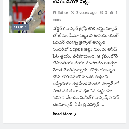
టీమిండియా పట్టు
Editor
2 years ago
0
1
mins
SPORTS
బోర్డర్ గవాస్కర్ ట్రోఫీ తొలి టెస్టు మ్యాచ్
లో టీమిండియా పట్టు బిగించింది. యంగ్
ఓపెనర్ యశశ్వి జైశ్వాల్ అద్భుత
సెంచరీతో పర్యటక జట్టు ముందు ఆసీస్
పేస్ త్రయం తేలిపోయింది. ఆ క్రమంలోనే
టీమిండియా నయా సంచలనం రికార్డుల
మోత మోగిస్తున్నాడు. బోర్డర్ గవాస్కర్
ట్రోపీ తొలిటెస్టులో సెంచరీ సాధించి
ఆస్ట్రేలియా గడ్డ మీద మొదటి మ్యాచ్ లో
వంద పరుగులు సాధించిన ఉద్దండుల
సరసన చేరాడు. సునీల్ గవాస్కర్, సచిన్
టెండూల్కర్, వీరేంద్ర సెహ్వాగ్,…
Read More