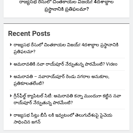
రాజ్యసభ రేసులో చింతకాయల విజయ్‌! 4దశాబ్దాల
ప్రస్థానానికి ప్రతిఫలమా?
Recent Posts
రాజ్యసభ రేసులో చింతకాయల విజయ్‌! 4దశాబ్దాల ప్రస్థానానికి
ప్రతిఫలమా?
అమరావతికి నవా రాయ్‌పూర్ నేర్పుతున్న పాఠమేంటి? Video
అమరావతి – నవారాయ్‌పూర్ రెండు నగరాల అనుకూల,
ప్రతికూలతలేంటి?
గ్రీన్‌ఫీల్డ్ క్యాపిటల్ సిటీ: అమరావతి కన్నా ముందుగా కట్టిన నవా
రాయ్‌పూర్ నేర్పుతున్న పాఠమేంటి?
రాజ్యసభ సీట్లు బీసీ లకి ఇవ్వటంలో తెలుగుదేశంపై పైచెయ
సాధించిన జగన్