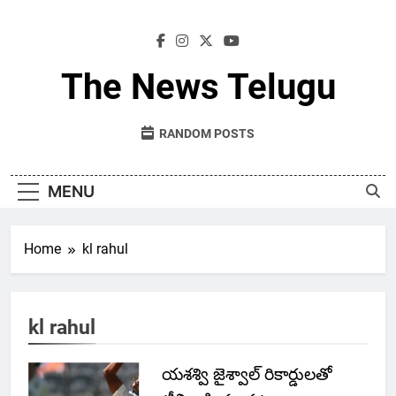
Skip
to
content
The News Telugu
RANDOM POSTS
MENU
Home
kl rahul
kl rahul
యశశ్వి జైశ్వాల్ రికార్డులతో