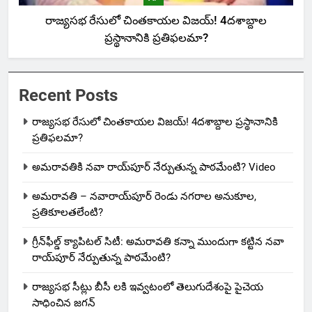
రాజ్యసభ రేసులో చింతకాయల విజయ్‌! 4దశాబ్దాల
ప్రస్థానానికి ప్రతిఫలమా?
Recent Posts
రాజ్యసభ రేసులో చింతకాయల విజయ్‌! 4దశాబ్దాల ప్రస్థానానికి
ప్రతిఫలమా?
అమరావతికి నవా రాయ్‌పూర్ నేర్పుతున్న పాఠమేంటి? Video
అమరావతి – నవారాయ్‌పూర్ రెండు నగరాల అనుకూల,
ప్రతికూలతలేంటి?
గ్రీన్‌ఫీల్డ్ క్యాపిటల్ సిటీ: అమరావతి కన్నా ముందుగా కట్టిన నవా
రాయ్‌పూర్ నేర్పుతున్న పాఠమేంటి?
రాజ్యసభ సీట్లు బీసీ లకి ఇవ్వటంలో తెలుగుదేశంపై పైచెయ
సాధించిన జగన్