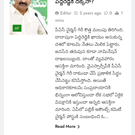
పెద్దరెడ్డికి దక్కేనా?
Editor
2 years ago
0
1
mins
AP
పీఏసీ చైర్మన్ గిరీ కొత్త మలుపు తిరిగింది.
దాదాపుగా పెద్దిరెడ్డికి ఖాయం అనుకున్న
దశలో కూటమి నేతలు మెలిక పెట్టారు.
జనసేన తరుపున కూడా నామినేషన్
దాఖలయ్యింది. దాంతో వ్యవహారం
ఆసక్తిగా మారింది. వైఎస్సార్సీపీకి పీఏసీ
చైర్మన్ గిరీ రాకుండా చేసే ప్రణాళిక సిద్ధం
చేసినట్టు కనిపిస్తోంది. అయితే
అధికారకూటమి సంప్రదాయానికి
భిన్నంగా ఆలోచిస్తుందా లేక సభలో ఏకైక
విపక్షానికి ఇస్తుందా అన్నది ఆసక్తిగా
మారింది. ఏపీలో పబ్లిక్ అకౌంట్స్ కమిటీ
చైర్మన్ పోస్టుకి సంబంధించి ఓ…
Read More