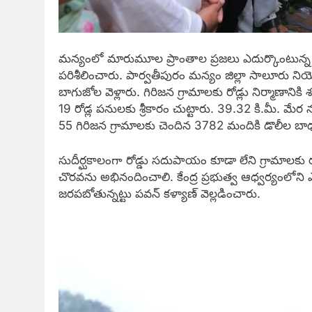
మన్యంలో మారుమూల ప్రాంతాల ప్రజలు ఎదుర్కొంటున్న
పరిశీలించారు. పార్వతీపురం మన్యం జిల్లా సాలూరు
బాగుజోల వెళ్లారు. గిరిజన గ్రామాలకు రోడ్లు నిర్మాణానికి శం
19 రోడ్ల పనులకు శ్రీకారం చుట్టారు. 39.32 కి.మీ. మేర
55 గిరిజన గ్రామాలకు చెందిన 3782 మందికి డొలీల బాధల
సుదీర్ఘకాలంగా రోడ్డు సదుపాయం కూడా లేని గ్రామాలకు ర
చొరవను అభినందించాలి. కేంద్ర ప్రభుత్వ ఆధ్వర్యంలోని
జరపబోతున్నట్టు పవన్ కళ్యాణ్‌ వెల్లడించారు.