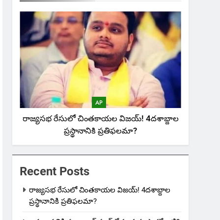
AP
రాజ్యసభ రేసులో చింతకాయల విజయ్‌! 4దశాబ్దాల
ప్రస్థానానికి ప్రతిఫలమా?
Recent Posts
రాజ్యసభ రేసులో చింతకాయల విజయ్‌! 4దశాబ్దాల
ప్రస్థానానికి ప్రతిఫలమా?