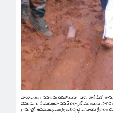
వాతావరణం సహకరించకపోయినా, వాన తాకిడితో తాను ప
వెనకడుగు వేయకుండా పవన్ కళ్యాణ్‌ ముందుకు సాగడ
గ్రామాల్లో ఉపముఖ్యమంత్రి అభివృద్ధి పనులకు శ్రీకారం 