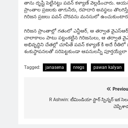
తాను దృష్టి పెట్టినట్టు పవన్ కళ్యాణ్‌ వెల్లడించారు. ఆ
ప్రాంతాల ప్రజలకు తాగునీరు, రహదారి అవస్థలు తొలగిస్
గిరిజన ప్రజలు పవన్ చొరవను మనసులో ఉంచుకుంటార
గిరిజన ప్రాంతాల్లో గతంలో ఎన్టీఆర్, ఆ తర్వాత వైఎస్ఆ
చాలాకాలం పాటు పట్టంకట్టిన గిరిజనులు, ఆ తర్వాత వైఎ
అభివృద్ధిని చేతల్లో చూపితే పవన్ కళ్యాణ్ కి అదే రీతిల
శంకుస్థాపనలతో సరిపెట్టకుండా ఆపనులన్నీ పూర్తయ్యేలా చ
Tagged:
janasena
nregs
pawan kalyan
Previou
Post
navigation
R Ashwin: టీమిండియా స్టార్ స్పిన్నర్ ఇక సె
చెప్పేశా