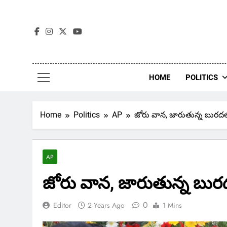
Skip
to
content
HOME
POLITICS
Home
Politics
AP
జోరు వాన, జారుతున్న బురద
AP
జోరు వాన, జారుతున్న బు
0
Editor
2 Years Ago
1 Mins