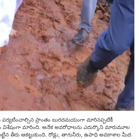
ర్యటించాల్సిన ప్రాంతం బురదమయంగా మారినప్పటికీ
ం విశేషంగా మారింది. అనేక అవరోధాలను ఎదుర్కొని మారుమూల
చుట్టిన తీరు ఆకట్టుకుంది. రోడ్లు, తాగునీరు, ఉపాధి అవకాశాల మీద