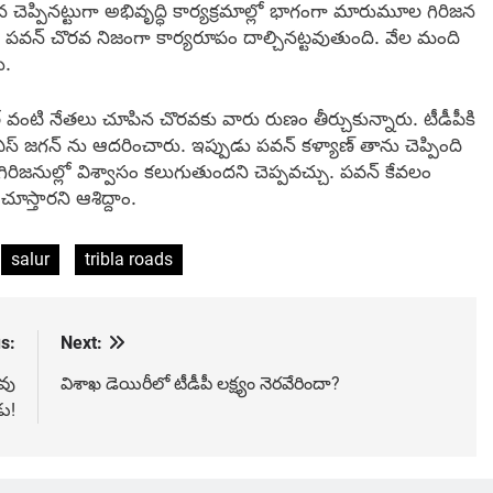
యన చెప్పినట్టుగా అభివృద్ధి కార్యక్రమాల్లో భాగంగా మారుమూల గిరిజన
తే పవన్ చొరవ నిజంగా కార్యరూపం దాల్చినట్టవుతుంది. వేల మంది
ు.
ర్ వంటి నేతలు చూపిన చొరవకు వారు రుణం తీర్చుకున్నారు. టీడీపీకి
స్ జగన్ ను ఆదరించారు. ఇప్పుడు పవన్ కళ్యాణ్ తాను చెప్పింది
ో గిరిజనుల్లో విశ్వాసం కలుగుతుందని చెప్పవచ్చు. పవన్ కేవలం
ూస్తారని ఆశిద్దాం.
salur
tribla roads
s:
Next:
లవు
విశాఖ డెయిరీలో టీడీపీ లక్ష్యం నెరవేరిందా?
డు!