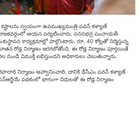
 కష్టాలను స్వయంగా ఉపముఖ్యమంత్రి పవన్ కళ్యాణ్
 నియోజకవర్గంలో ఆయన పర్యటించారు. పనసభద్ర పంచాయతీ
కుస్థాపన కార్యక్రమాల్లో పాల్గొంటారు. రూ. 40 కోట్లతో నిర్మిస్తున్న
 నూతన రోడ్ల నిర్మాణం జరగబోతోంది. ఈ రోడ్ల నిర్మాణం పూర్తయితే
 నుండి విముక్తి లభిస్తుందని అధికారులు చెబుతున్నారు.
హదారి నిర్మాణం ఆహ్వానించాలి. దానికి డీసీఎం పవన్ కళ్యాణ్‌
 ఎన్ఆర్జీయే పథకంలో భాగంగా నిధులతో ఈ రోడ్ల నిర్మాణం