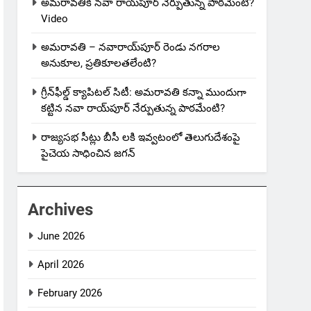
అమరావతికి నవా రాయ్‌పూర్ నేర్పుతున్న పాఠమేంటి?
Video
అమరావతి – నవారాయ్‌పూర్ రెండు నగరాల
అనుకూల, ప్రతికూలతలేంటి?
గ్రీన్‌ఫీల్డ్ క్యాపిటల్ సిటీ: అమరావతి కన్నా ముందుగా
కట్టిన నవా రాయ్‌పూర్ నేర్పుతున్న పాఠమేంటి?
రాజ్యసభ సీట్లు బీసీ లకి ఇవ్వటంలో తెలుగుదేశంపై
పైచెయ సాధించిన జగన్
Archives
June 2026
April 2026
February 2026