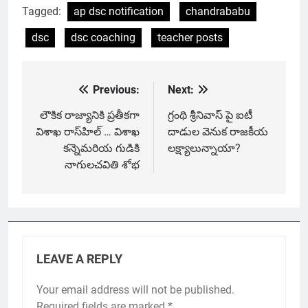
Tagged:
ap dsc notification
chandrababu
dsc
dsc coaching
teacher posts
Previous:
Next:
Post
navigation
లౌకిక రాజ్యానికి ప్రతీకగా
గ్రంథి శ్రీనివాస్ పై ఐటీ
విశాఖ రాస్‌హిల్‌ … విశాఖ
దాడుల వెనుక రాజకీయ
క‌న్నెమ‌రియ‌ గుడికి
లక్ష్యాలున్నాయా?
నాగుల‌చ‌వితి శోభ‌
LEAVE A REPLY
Your email address will not be published.
Required fields are marked
*