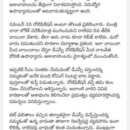
ఆశావాహులను తీవ్రంగా నిరాశపరుస్తోంది. నిరుద్యోగ
ఉపాధ్యాయులతో ఆటలాడుతున్నట్టుగా ఉంది.
నవంబర్ 3న నోటిఫికేషన్ అంటూ తొలుత ప్రకటించారు. మంత్రి
నారా లోకేశ్ విదేశీయాత్ర ముగించుకుని రాలేదని 6వ తేదీకి
వాయిదా వేశారు. తీరా ఆరు నాడు కూడా రిలీజ్ కాలేదు. మరో
వారం పడుతుందని పాఠశాల విద్యాశాఖ ప్రకటన. ఇలా వాయిదా
మీద వాయిదాలు వేస్తూ డీఎస్సీ నోటిఫికేషన్ మీద దాటవేత
ధోరణి ఉపాధ్యాయ ఆశావాహులను నైరాశ్యంలో ముంచుతోంది.
ఇప్పటికే సీఎం సంతకం చేయడంతో డీఎస్సీ వస్తుందన్న
నమ్మకంతో అనేక మంది కోచింగ్ సెంటర్ల బాట పట్టారు.
పుస్తకాలతో కుస్తీ పడుతున్నారు. నోటిఫికేషన్ వస్తే తమ కలం
నిజం చేసుకోవాలని ఆశిస్తున్నారు. అలాంటి వారిని వివిధ
కారణాలతో ఆశాభంగం కలిగించేలా ప్రభుత్వం వ్యవహరిస్తోందన్న
విమర్శలు వినిపిస్తున్నాయి.
టెట్ ఫలితాలు వచ్చిన తర్వాతనైనా డీఎస్సీ వచ్చేస్తుందన్న
నమ్మకంతో ఉన్న వారంతా తాజాగా రిజర్వేషన్ల వ్యవహారం ఇంకా
కొలిక్కి రాలేదన్న వార్తలతో కలత చెందుతున్నారు. ముఖ్యంగా