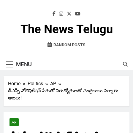
Skip
to
content
The News Telugu
RANDOM POSTS
MENU
Home
Politics
AP
డీఎస్సీ నోటిఫికేషన్ పేరుతో నిరుద్యోగులతో చంద్రబాబు సర్కారు
ఆటలు!
AP