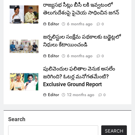
రాజ్యసభ సీట్లు బీసీ లకి ఇవ్వటంలో
తెలుగుదేశంపై పైచెయ సాధించిన జగన్
Editor
6 months ago
0
జర్నలిస్టుల సంక్షేమ పథకాలకు బడ్జెట్లలో
నిధులు కేటాయించండి
Editor
6 months ago
0
పులివెందుల ఫలితాల వెనుక అసలేం
జరిగింది? ఓటర్ల మనోగతమేంటి?
Exclusive Ground Report
Editor
12 months ago
0
Search
SEARCH