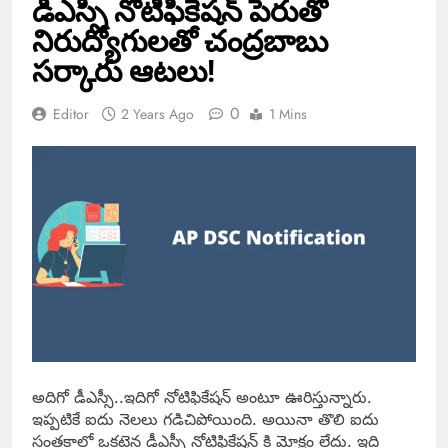
డీఎస్సీ నోటిఫికేషన్ పేరుతో
నిరుద్యోగులతో చంద్రబాబు
సర్కారు ఆటలు!
0
Editor
2 Years Ago
1 Mins
అదిగో డీఎస్సీ..ఇదిగో నోటిఫికేషన్ అంటూ ఊరిస్తున్నారు.
ఇప్పటికే ఐదు నెలలు గడిచిపోయింది. అయినా తొలి ఐదు
సంతకాల్లో ఒకటైన డీఎస్సీ నోటిఫికేషన్ కి మోక్షం లేదు. ఇది