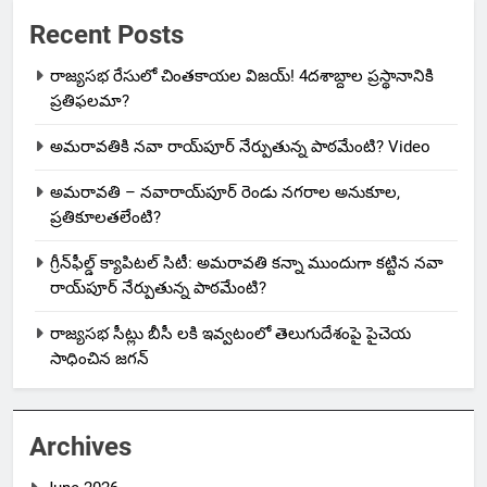
Recent Posts
రాజ్యసభ రేసులో చింతకాయల విజయ్‌! 4దశాబ్దాల ప్రస్థానానికి
ప్రతిఫలమా?
అమరావతికి నవా రాయ్‌పూర్ నేర్పుతున్న పాఠమేంటి? Video
అమరావతి – నవారాయ్‌పూర్ రెండు నగరాల అనుకూల,
ప్రతికూలతలేంటి?
గ్రీన్‌ఫీల్డ్ క్యాపిటల్ సిటీ: అమరావతి కన్నా ముందుగా కట్టిన నవా
రాయ్‌పూర్ నేర్పుతున్న పాఠమేంటి?
రాజ్యసభ సీట్లు బీసీ లకి ఇవ్వటంలో తెలుగుదేశంపై పైచెయ
సాధించిన జగన్
Archives