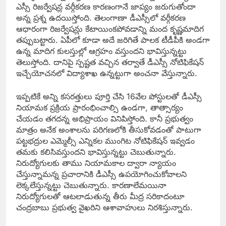
ఎస్సీ రిజర్వేషన్ల వర్గీకరణ కారణంగానే జాప్యం జరుగుతోందా
అన్న ప్రశ్న ఉదయిస్తోంది. తెలంగాణా డీఎస్సీలో వర్గీకరణ
ఆధారంగా రిజర్వేషన్లు కేటాయింకపోవడాన్ని మంద కృష్ణమాదిగ
తప్పుబట్టారు. ఏపీలో కూడా అదే జరిగితే పాలక టీడీపీకి అండగా
ఉన్న మాదిగ కులస్తుల్లో ఆగ్రహం వస్తుందని భావిస్తున్నట్టు
తెలుస్తోంది. దానిపై స్పష్టత వచ్చిన తర్వాతే డీఎస్సీ నోటిఫికేషన్
ఇచ్చేయోచనలో విద్యాశాఖ ఉన్నట్టుగా అంచనా వేస్తున్నారు.
ఇప్పటికే అన్ని కసరత్తులు పూర్తి చేసి 16వేల పోస్టులతో డీఎస్సీ
నియామక ప్రక్రియ ప్రారంభించాల్సి ఉండగా, తాత్సార్యం
చేయడం తగదన్న అభిప్రాయం వినిపిస్తోంది. కానీ ప్రభుత్వం
మాత్రం అనేక అంశాలను పరిగణలోకి తీసుకోవడంతో పాటుగా
పట్టభద్రుల ఎమ్మెల్సీ ఎన్నికల ముంగిట నోటిఫికేషన్ ఇవ్వడం
తమకు కలిసివస్తుందని భావిస్తున్నట్టు చెబుతున్నారు.
నిరుద్యోగులకు తాము నియామకాల ద్వారా న్యాయం
చేస్తున్నామన్న ప్రచారానికి డీఎస్సీ ఉపయోగించుకోవాలని
లెక్కలేస్తున్నట్టు చెబుతున్నారు. కారణాలేమయినా
నిరుద్యోగులతో ఆటలాడుతున్న తీరు మీద్ర సరికాదంటూ
చంద్రబాబు ప్రభుత్వ వైఖరిని ఆశావాహులు నిరశిస్తున్నారు.