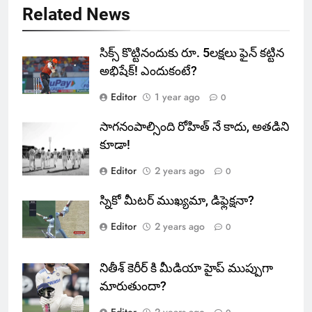
Related News
సిక్స్ కొట్టినందుకు రూ. 5లక్షలు ఫైన్ కట్టిన
అభిషేక్! ఎందుకంటే?
Editor
1 year ago
0
సాగనంపాల్సింది రోహిత్ నే కాదు, అతడిని
కూడా!
Editor
2 years ago
0
స్నికో మీటర్ ముఖ్యమా, డిఫ్లెక్షనా?
Editor
2 years ago
0
నితీశ్ కెరీర్ కి మీడియా హైప్ ముప్పుగా
మారుతుందా?
Editor
2 years ago