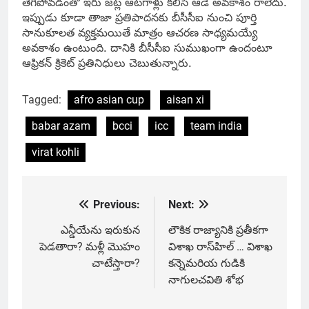
తెగిపోవడంతో ఇరు జట్ల ఆటగాళ్లు కలిసి ఆడే అవకాశం రాలేదు.
ఇప్పుడు కూడా తాజా ప్రతిపాదనకు బీసీసీఐ నుంచి పూర్తి
సానుకూలత వ్యక్తమయితే మాత్రం ఆచరణ సాధ్యమయ్యే
అవకాశం ఉంటుంది. దానికి బీసీసీఐ సుముఖంగా ఉందంటూ
ఆఫ్రికన్ క్రికెట్ ప్రతినిధులు చెబుతున్నారు.
Tagged:
afro asian cup
aisan xi
babar azam
bcci
icc
team india
virat kohli
Previous:
Next:
Post
navigation
ఎన్డీయేను ఇరుకున
లౌకిక రాజ్యానికి ప్రతీకగా
పెడతారా? మళ్లీ మొహం
విశాఖ రాస్‌హిల్‌ … విశాఖ
చాటేస్తారా?
క‌న్నెమ‌రియ‌ గుడికి
నాగుల‌చ‌వితి శోభ‌