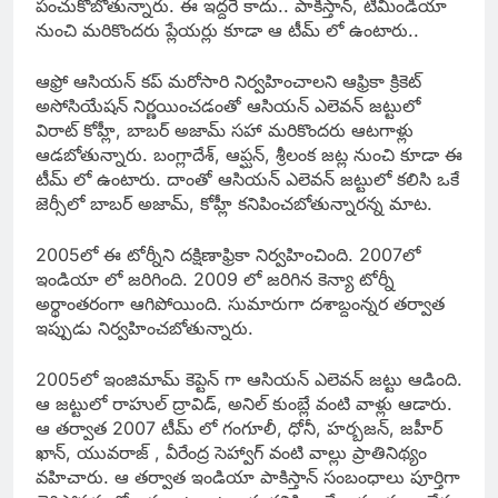
పంచుకోబోతున్నారు. ఈ ఇద్దరే కాదు.. పాకిస్తాన్, టీమిండియా
నుంచి మరికొందరు ప్లేయర్లు కూడా ఆ టీమ్ లో ఉంటారు..
ఆఫ్రో ఆసియన్ కప్ మరోసారి నిర్వహించాలని ఆఫ్రికా క్రికెట్
అసోసియేషన్ నిర్ణయించడంతో ఆసియన్ ఎలెవన్ జట్టులో
విరాట్ కోహ్లీ, బాబర్ అజామ్ సహా మరికొందరు ఆటగాళ్లు
ఆడబోతున్నారు. బంగ్లాదేశ్, ఆప్ఘన్, శ్రీలంక జట్ల నుంచి కూడా ఈ
టీమ్ లో ఉంటారు. దాంతో ఆసియన్ ఎలెవన్ జట్టులో కలిసి ఒకే
జెర్సీలో బాబర్ అజామ్, కోహ్లీ కనిపించబోతున్నారన్న మాట.
2005లో ఈ టోర్నీని దక్షిణాఫ్రికా నిర్వహించింది. 2007లో
ఇండియా లో జరిగింది. 2009 లో జరిగిన కెన్యా టోర్నీ
అర్థాంతరంగా ఆగిపోయింది. సుమారుగా దశాబ్దంన్నర తర్వాత
ఇప్పుడు నిర్వహించబోతున్నారు.
2005లో ఇంజిమామ్ కెప్టెన్ గా ఆసియన్ ఎలెవన్ జట్టు ఆడింది.
ఆ జట్టులో రాహుల్ ద్రావిడ్, అనిల్ కుంబ్లే వంటి వాళ్లు ఆడారు.
ఆ తర్వాత 2007 టీమ్ లో గంగూలీ, ధోనీ, హర్బజన్, జహీర్
ఖాన్, యువరాజ్ , వీరేంద్ర సెహ్వాగ్ వంటి వాల్లు ప్రాతినిథ్యం
వహిచారు. ఆ తర్వాత ఇండియా పాకిస్తాన్ సంబంధాలు పూర్తిగా