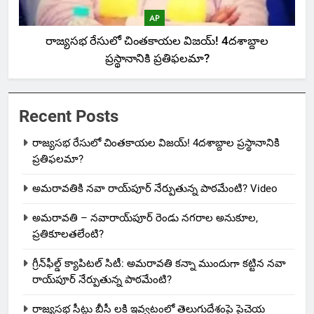
AP
రాజ్యసభ రేసులో చింతకాయల విజయ్‌! 4దశాబ్దాల
ప్రస్థానానికి ప్రతిఫలమా?
Recent Posts
రాజ్యసభ రేసులో చింతకాయల విజయ్‌! 4దశాబ్దాల ప్రస్థానానికి
ప్రతిఫలమా?
అమరావతికి నవా రాయ్‌పూర్ నేర్పుతున్న పాఠమేంటి? Video
అమరావతి – నవారాయ్‌పూర్ రెండు నగరాల అనుకూల,
ప్రతికూలతలేంటి?
గ్రీన్‌ఫీల్డ్ క్యాపిటల్ సిటీ: అమరావతి కన్నా ముందుగా కట్టిన నవా
రాయ్‌పూర్ నేర్పుతున్న పాఠమేంటి?
రాజ్యసభ సీట్లు బీసీ లకి ఇవ్వటంలో తెలుగుదేశంపై పైచెయ