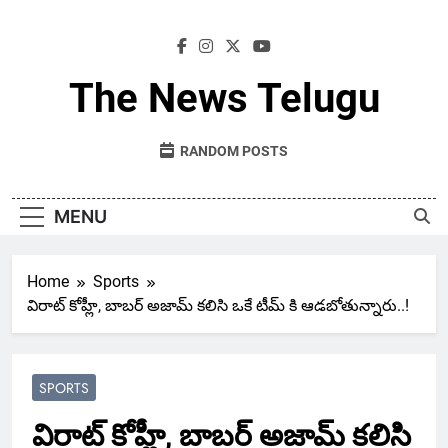
Skip
to
content
The News Telugu
RANDOM POSTS
MENU
Home
Sports
విరాట్ కోహ్లీ, బాబర్ అజామ్ కలిసి ఒకే టీమ్ కి ఆడబోతున్నారు..!
SPORTS
విరాట్ కోహ్లీ, బాబర్ అజామ్ కలిసి