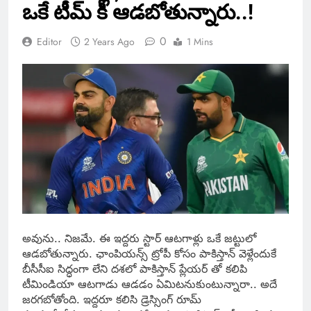
ఒకే టీమ్ కి ఆడబోతున్నారు..!
0
Editor
2 Years Ago
1 Mins
అవును.. నిజమే. ఈ ఇద్దరు స్టార్ ఆటగాళ్లు ఒకే జట్టులో
ఆడబోతున్నారు. ఛాంపియన్స్ ట్రోపీ కోసం పాకిస్తాన్ వెళ్లేందుకే
బీసీసీఐ సిద్ధంగా లేని దశలో పాకిస్తాన్ ప్లేయర్ తో కలిపి
టీమిండియా ఆటగాడు ఆడడం ఏమిటనుకుంటున్నారా.. అదే
జరగబోతోంది. ఇద్దరూ కలిసి డ్రెస్సింగ్ రూమ్