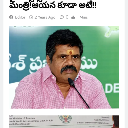
మంత్రి!ఆయన కూడా అటే!!
0
Editor
2 Years Ago
1 Mins