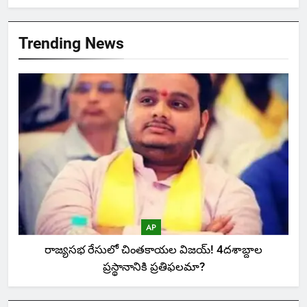
Trending News
AP
రాజ్యసభ రేసులో చింతకాయల విజయ్‌! 4దశాబ్దాల
ప్రస్థానానికి ప్రతిఫలమా?