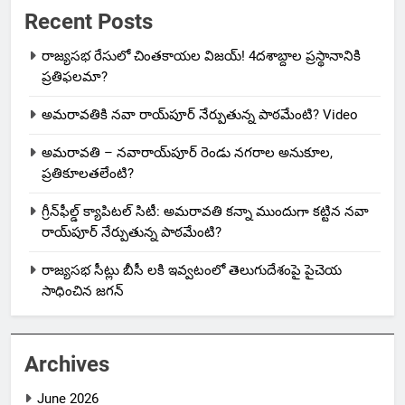
Recent Posts
రాజ్యసభ రేసులో చింతకాయల విజయ్‌! 4దశాబ్దాల ప్రస్థానానికి
ప్రతిఫలమా?
అమరావతికి నవా రాయ్‌పూర్ నేర్పుతున్న పాఠమేంటి? Video
అమరావతి – నవారాయ్‌పూర్ రెండు నగరాల అనుకూల,
ప్రతికూలతలేంటి?
గ్రీన్‌ఫీల్డ్ క్యాపిటల్ సిటీ: అమరావతి కన్నా ముందుగా కట్టిన నవా
రాయ్‌పూర్ నేర్పుతున్న పాఠమేంటి?
రాజ్యసభ సీట్లు బీసీ లకి ఇవ్వటంలో తెలుగుదేశంపై పైచెయ
సాధించిన జగన్
Archives
June 2026