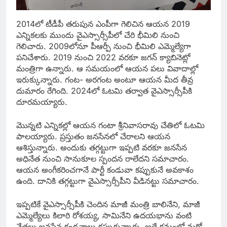
2014లో టీడీపీ తరుపున ఎంపీగా గెలిచిన ఆయన 2019
ఎన్నికలకు ముందు వైఎస్సార్సీపీలో చేరి భీమిలి నుంచి
గెలిచారు. 2009లోనూ పీఆర్పీ నుంచి భీమిలి ఎమ్మెల్యేగా
పనిచేశారు. 2019 నుంచి 2022 వరకూ జగన్ క్యాబినెట్లో
మంత్రిగా ఉన్నారు. ఆ సమయంలో ఆయన పలు వివాదాల్లో
ఇరుక్కున్నారు. గంట- అరగంట అంటూ ఆయన మీద తీవ్ర
దుమారం రేగింది. 2024లో ఓటమి తర్వాత వైఎస్సార్సీపీకి
దూరమయ్యారు.
మొన్నటి ఎన్నికల్లో ఆయన గంటా శ్రీనివాసరావు చేతిలో ఓటమి
పాలయ్యారు. ప్రస్తుతం జనసేనలో చేరాలని ఆయన
ఆశిస్తున్నారు. అందుకు తగ్గట్టుగా ఇప్పటి వరకూ జనసేన
అధినేత నుంచి సానుకూల స్పందన రాలేదని సమాచారం.
ఆయన అంగీకరించగానే పార్టీ కండువా కప్పుకునే అవకాశం
ఉంది. దానికి తగ్గట్టుగా వైఎస్సార్సీపీని వీడినట్టు సమాచారం.
ఇప్పటికే వైఎస్సార్సీపీకి చెందిన మాజీ మంత్రి బాలినేని, మాజీ
ఎమ్మెల్యేలు కిలారి రోశయ్య, సామినేని ఉదయభాను వంటి
నేతలు జనసేన కండవాలు కప్పుకున్నారు. అదే క్రమంలో మరో