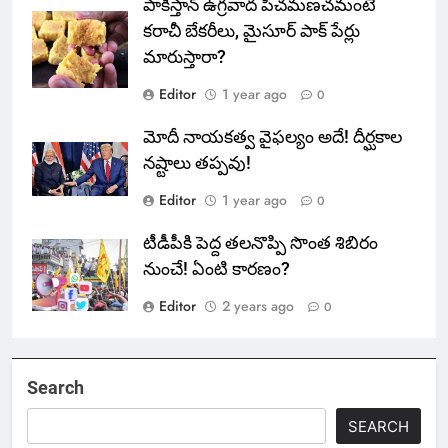
పాకిస్తాన్ ఉగ్రవాద పీచమణచమంటే
కరాచీ బేకరీలు, మైసూర్ పాక్ పేర్లు
మారుస్తారా?
Editor
1 year ago
0
మోదీ నాయకత్వ వైఫల్యం అదే! దీర్ఘకాల
నష్టాలు తప్పవు!
Editor
1 year ago
0
టీడీపీకి పెద్ద తలనొప్పి సొంత శిబిరం
నుంచే! ఏంటి కారణం?
Editor
2 years ago
0
Search
SEARCH