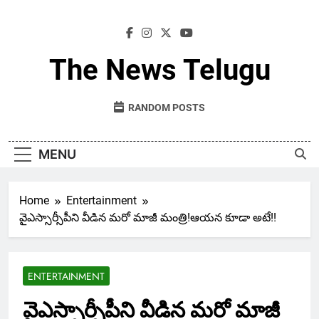
Skip
to
content
The News Telugu
RANDOM POSTS
MENU
Home
Entertainment
వైఎస్సార్సీపీని వీడిన మరో మాజీ మంత్రి!ఆయన కూడా అటే!!
ENTERTAINMENT
వైఎస్సార్సీపీని వీడిన మరో మాజీ