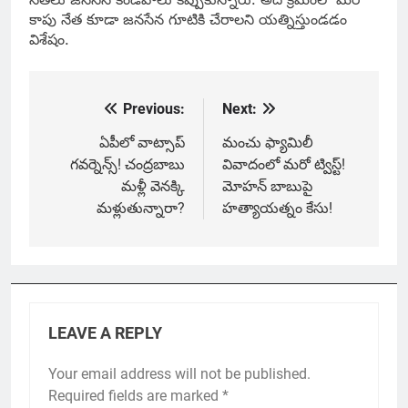
కాపు నేత కూడా జనసేన గూటికి చేరాలని యత్నిస్తుండడం
విశేషం.
Previous:
Next:
Post
navigation
ఏపీలో వాట్సాప్
మంచు ఫ్యామిలీ
గవర్నెన్స్! చంద్రబాబు
వివాదంలో మరో ట్విస్ట్!
మళ్లీ వెనక్కి
మోహన్ బాబుపై
మళ్లుతున్నారా?
హత్యాయత్నం కేసు!
LEAVE A REPLY
Your email address will not be published.
Required fields are marked
*