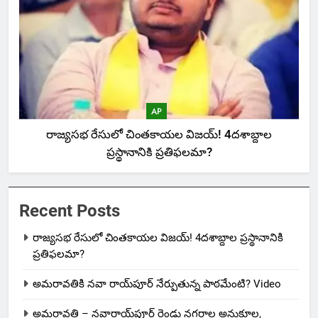
AP
రాజ్యసభ రేసులో చింతకాయల విజయ్‌! 4దశాబ్దాల
ప్రస్థానానికి ప్రతిఫలమా?
Recent Posts
రాజ్యసభ రేసులో చింతకాయల విజయ్‌! 4దశాబ్దాల ప్రస్థానానికి
ప్రతిఫలమా?
అమరావతికి నవా రాయ్‌పూర్ నేర్పుతున్న పాఠమేంటి? Video
అమరావతి – నవారాయ్‌పూర్ రెండు నగరాల అనుకూల,