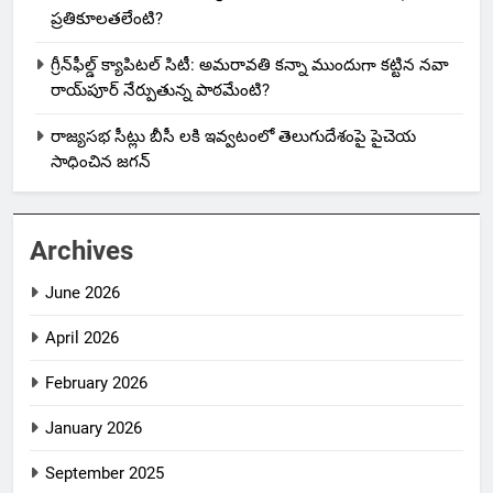
ప్రతికూలతలేంటి?
గ్రీన్‌ఫీల్డ్ క్యాపిటల్ సిటీ: అమరావతి కన్నా ముందుగా కట్టిన నవా
రాయ్‌పూర్ నేర్పుతున్న పాఠమేంటి?
రాజ్యసభ సీట్లు బీసీ లకి ఇవ్వటంలో తెలుగుదేశంపై పైచెయ
సాధించిన జగన్
Archives
June 2026
April 2026
February 2026
January 2026
September 2025