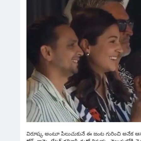
విరూష్క అంటూ పిలుచుకునే ఈ జంట గురించి అనేక ఆసక్