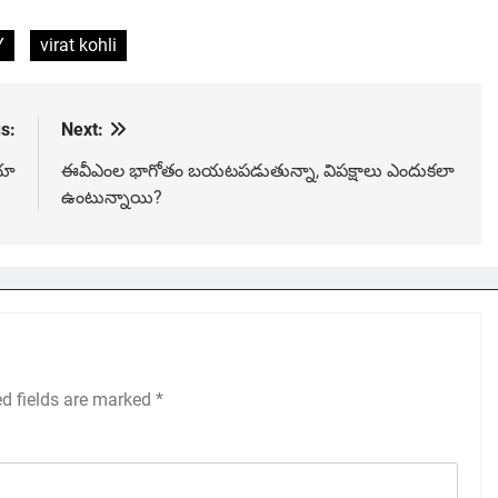
Y
virat kohli
s:
Next:
ియా
ఈవీఎంల భాగోతం బయటపడుతున్నా, విపక్షాలు ఎందుకలా
ఉంటున్నాయి?
ed fields are marked
*