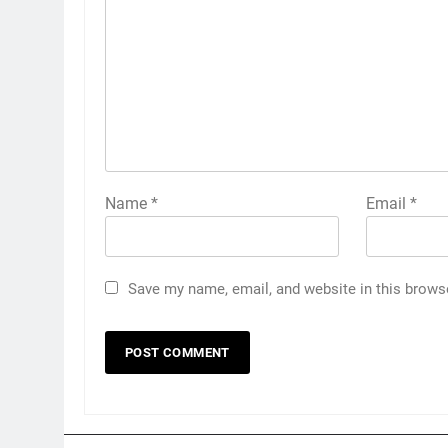
Name
*
Email
*
Save my name, email, and website in this brows