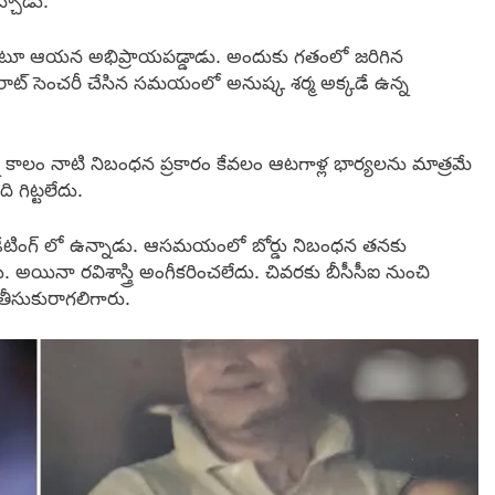
చ్చాడు.
ంటాడంటూ ఆయన అభిప్రాయపడ్డాడు. అందుకు గతంలో జరిగిన
ిరాట్ సెంచరీ చేసిన సమయంలో అనుష్క శర్మ అక్కడే ఉన్న
ఉన్న కాలం నాటి నిబంధన ప్రకారం కేవలం ఆటగాళ్ల భార్యలను మాత్రమే
 గిట్టలేదు.
ీ డేటింగ్ లో ఉన్నాడు. ఆసమయంలో బోర్డు నిబంధన తనకు
 అయినా రవిశాస్త్రి అంగీకరించలేదు. చివరకు బీసీసీఐ నుంచి
 తీసుకురాగలిగారు.