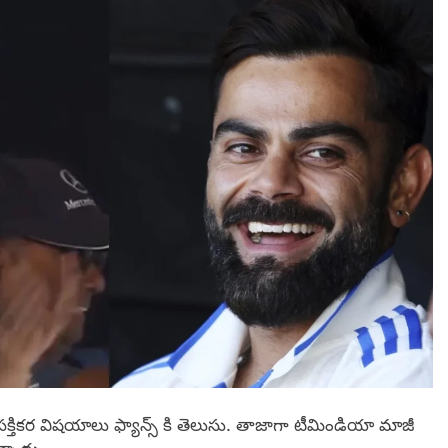
తికర విషయాలు ఫ్యాన్స్ కి తెలుసు. తాజాగా టీమిండియా మాజీ