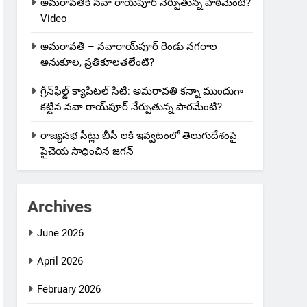
అమరావతికి నవా రాయ్‌పూర్ నేర్పుతున్న పాఠమేంటి?
Video
అమరావతి – నవారాయ్‌పూర్ రెండు నగరాల
అనుకూల, ప్రతికూలతలేంటి?
గ్రీన్‌ఫీల్డ్ క్యాపిటల్ సిటీ: అమరావతి కన్నా ముందుగా
కట్టిన నవా రాయ్‌పూర్ నేర్పుతున్న పాఠమేంటి?
రాజ్యసభ సీట్లు బీసీ లకి ఇవ్వటంలో తెలుగుదేశంపై
పైచెయ సాధించిన జగన్
Archives
June 2026
April 2026
February 2026