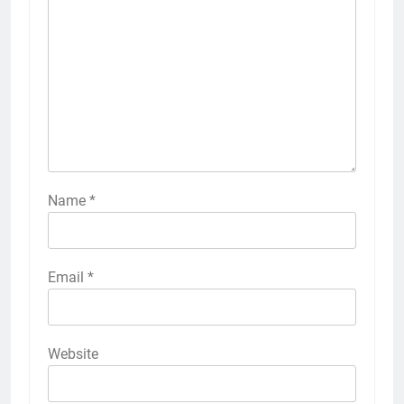
Name
*
Email
*
Website