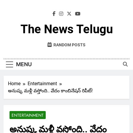
Skip
to
content
The News Telugu
RANDOM POSTS
MENU
Home
Entertainment
అనుష్క మళ్లీ వస్తోంది.. వేదం కాంబినేషన్ రిపీట్!
ENTERTAINMENT
అనుష్క మళ్లీ వస్తోంది.. వేదం