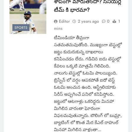
శాపంగా మారుతోందా? సీనియర్లే
టీమ్ కి భారమా?
Editor
2 years ago
0
1
SPORTS
mins
టీమిండియా తీవ్రంగా
సతమతమవుతోంది. ముఖ్యంగా టెస్టుల్లో
జట్టు కుదురుకున్న దాఖలాలు
కనిపించడం లేదు. గడిచిన ఐదు టెస్టుల్లో
కేవలం ఒక్కటి మాత్రమే గెలిచింది.
నాలుగు టెస్టుల్లో ఓటమి పాలయ్యింది.
బ్రిస్బేన్ లో వర్షం ఆపకపోతే ఐదో టెస్ట్
ఓటమి అంచున ఉంది. ఆస్ట్రేలియాకు
సిరీస్ అప్పగించే పనిలో కనిపిస్తోంది.
జట్టులో ఆటగాళ్లు ఒకరిద్దరు మినహా
మిగిలిన వారంతా ఘోరంగా
విఫలమవుతున్నారు. బౌలింగ్ లో బుమ్రా,
బ్యాటింగ్ లో కొంత మేర కేఎల్ రాహుల్
మినహా మిగిలిన వాళ్లంతా…