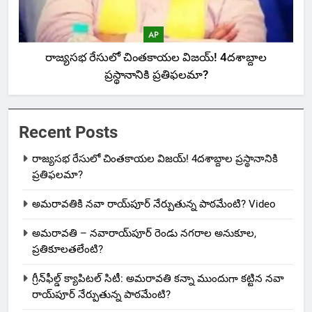
AP
రాజ్యసభ రేసులో చింతకాయల విజయ్‌! 4దశాబ్దాల
ప్రస్థానానికి ప్రతిఫలమా?
Recent Posts
రాజ్యసభ రేసులో చింతకాయల విజయ్‌! 4దశాబ్దాల ప్రస్థానానికి
ప్రతిఫలమా?
అమరావతికి నవా రాయ్‌పూర్ నేర్పుతున్న పాఠమేంటి? Video
అమరావతి – నవారాయ్‌పూర్ రెండు నగరాల అనుకూల,
ప్రతికూలతలేంటి?
గ్రీన్‌ఫీల్డ్ క్యాపిటల్ సిటీ: అమరావతి కన్నా ముందుగా కట్టిన నవా
రాయ్‌పూర్ నేర్పుతున్న పాఠమేంటి?