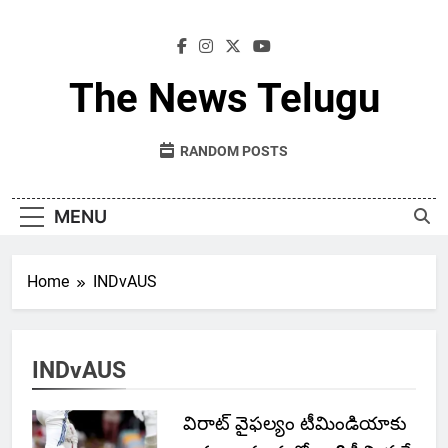
Skip
to
content
The News Telugu
RANDOM POSTS
MENU
Home
INDvAUS
INDvAUS
విరాట్ వైఫల్యం టీమిండియాకు