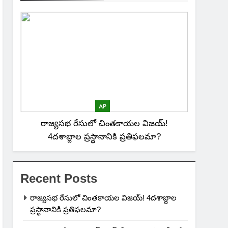
AP
రాజ్యసభ రేసులో చింతకాయల విజయ్‌!
4దశాబ్దాల ప్రస్థానానికి ప్రతిఫలమా?
Recent Posts
రాజ్యసభ రేసులో చింతకాయల విజయ్‌! 4దశాబ్దాల
ప్రస్థానానికి ప్రతిఫలమా?