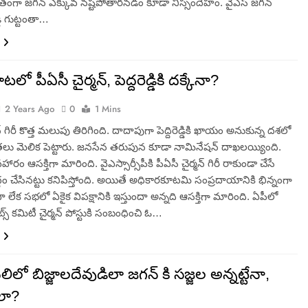
తిగతంగా జగన్ ఎక్కువ నష్టపోతారనడం కూడా నిస్సందేహం. వైఎస్ జగన్
డి గుట్టంతా…
ో పీఏసీ చైర్మన్, పెద్దరెడ్డికి దక్కేనా?
2 Years Ago
0
1 Mins
న్ గిరీ కొత్త మలుపు తిరిగింది. దాదాపుగా పెద్దిరెడ్డికి ఖాయం అనుకున్న దశలో
లు మెలిక పెట్టారు. జనసేన తరుపున కూడా నామినేషన్ దాఖలయ్యింది.
ారం ఆసక్తిగా మారింది. వైఎస్సార్సీపీకి పీఏసీ చైర్మన్ గిరీ రాకుండా చేసే
ద్ధం చేసినట్టు కనిపిస్తోంది. అయితే అధికారకూటమి సంప్రదాయానికి భిన్నంగా
ా లేక సభలో ఏకైక విపక్షానికి ఇస్తుందా అన్నది ఆసక్తిగా మారింది. ఏపీలో
ంట్స్ కమిటీ చైర్మన్ పోస్టుకి సంబంధించి ఓ…
లో బిజ్జాలదేవుడిలా జగన్ కి సజ్జల అన్నట్టేనా,
లా?