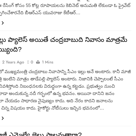
 రేసింగ్ కోసం 55 కోట్ల రూపాయలను కెబినెట్ అనుమతి లేకుండా ఓ ప్రైవేట్
్పగించేశారనేది బీఆర్ఎస్ యువరాజు కేటీఆర్…
్లు ప్యాలెస్ అయితే చంద్రబాబుది నివాసం మాత్రమే
్యింది?
2 Years Ago
0
1 Mins
్ లో ముఖ్యమంత్రి చంద్రబాబు నివాసాన్ని సీఎం ఇల్లు అనే అంటారు. కానీ మాజీ
 ఇంటిని మాత్రం తాడేపల్లి ప్యాలెస్ అంటారు. నిజానికి చెప్పాలంటే సీఎం
ివశిస్తోంది నిబంధనలకు విరుద్ధంగా ఉన్న కట్టడం. ప్రభుత్వం నుంచి
కూడా అందుకున్న నదీ గర్భంలో ఉన్న భవనం. అయినా దానిని జనం
ేలా చేయడం సాధారణ నైపుణ్యం కాదు. అది నేరం కాదని జనాలను
చిన్న విషయం కాదు. హైకోర్టు నోటీసులు ఇచ్చిన భవనంలో…
జీ ఎమ్మెల్యే జైలు పాలవుతారా?