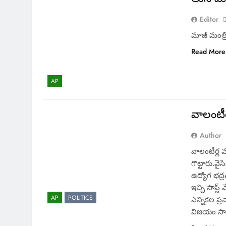
Editor
మాజీ మంత్రిక
Read More
AP
వాలంటీర
Author
వాలంటీర్ల 
గొట్టారు.వై
ఉద్యోగ భద్రత
ఇచ్చి సాప్ట
AP
POLITICS
ఎన్నికల ప్ర
విజయం సాధ