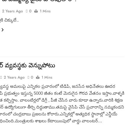
2 Years Ago
0
1 Mins
ి చిక్కులే..
్ వ్యవస్థకు వెన్నుపోటు
2 Years Ago
0
1 Mins
వ్యవస్థ అమలుపై ఎన్నికల ప్రచారంలో టిడిపి, జనసేన అధినేతలు ఊదర
సిపి ప్రభుత్వం ఇస్తున్న 5000 జీతం కంటే మెరుగైన గౌరవ వేతనం ఇస్తాం.వాళ్ళకి
 కల్పిస్తాం. వాలంటిర్లలో డిగ్రీ , పీజీ చేసిన వారు కూడా ఉన్నారు.వారికి శిక్షణ
్ వేర్ ఉద్యోగులుగా తీర్చి దిద్దుతాము.తమపై వైసిపి చేసే ప్రచారాన్ని నమ్మకండని
చారంలో చంద్రబాబు ప్రజలను కోరారు.ఎన్నికల్లో అత్యధిక స్థానాల్లో ఎన్డీయే
ించింది.మంత్రులకు శాఖలు కేటాయింపులో వార్డు వాలంటర్…