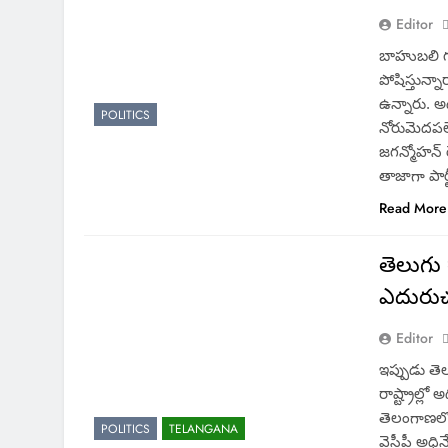
Editor
బాహుబలి గుర
పోషిస్తున్న
ఉన్నారు. అ
POLITICS
నోరుమెదపలే
జగన్మోహన్ 
తాజాగా పార్ట
Read More
తెలుగు 
ఎదురుచ
Editor
ఇప్పుడు తెల
రాష్ట్రాల్ల
తెలంగాణలో 
POLITICS
TELANGANA
వైసీపీ అధ