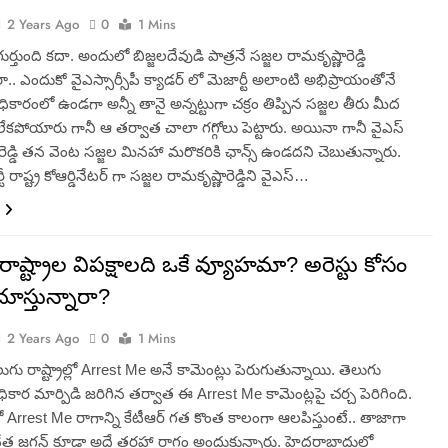
2 Years Ago
0
1 Mins
్తుంది కదా. అందులో బిజ్జలదేవుడి పాత్రనే సజ్జల రామకృష్ణారెడ్డి
ారా.. ఎందుకో వైఎస్సార్సీపీ క్యాడర్ లో మెజార్టీ అలాంటి అభిప్రాయంతోనే
ధికారంలో ఉండగా అన్నీ తానై అన్నట్టుగా చక్రం తిప్పిన సజ్జల తీరు మీద
కపోయారు గానీ ఆ తర్వాత చాలా గగ్గోలు పెట్టారు. అయినా గానీ వైఎస్
రెడ్డి తన వెంట సజ్జల మినహా మరొకరికి ఛాన్స్ ఉండదని చెబుతున్నారు.
ీ రాష్ట్ర కోఆర్డినేటర్ గా సజ్జల రామకృష్ణారెడ్డిని వైఎస్…
రాష్ట్రాల విపక్షాలది ఒకే వ్యూహమా? అరెస్టు కోసం
ూస్తున్నారా?
2 Years Ago
0
1 Mins
ుగు రాష్ట్రాల్లో Arrest Me అనే కామెంట్లు పెరుగుతున్నాయి. తెలుగు
ో అధికార మార్పిడి జరిగిన తర్వాత ఈ Arrest Me కామెంట్లపై చర్చ పెరిగింది.
Arrest Me రాగాన్ని కేటీఆర్ గత కొంత కాలంగా ఆలపిస్తుంటే.. తాజాగా
ినేత జగన్ కూడా అదే తరహా రాగం అందుకున్నారు. హైదరాబాదులో