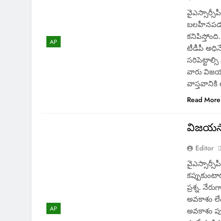
వైఎస్సార్సీ
బలహీనపడుత
కనిపిస్తోం
AP
టీడీపీ అధి
సరిపెట్టాల్
వారు విజయస
వాస్తవానికి
Read More
విజయసాయ
Editor
వైఎస్సార్స
కప్పుకుంటా
ప్రశ్న. నేర
అవకాశం లేద
AP
అవకాశం పుష