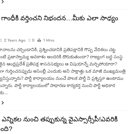
 గాంధీకి వర్తించని నిభందన…మీకు ఎలా సాధ్యం
2 Years Ago
0
1 Mins
ానాలను చర్చిండానికి, ప్రశ్నించడానికి ప్రతిపక్షానికి గొప్ప వేదికలు చట్ట
ి ప్రజాస్వామ్య అవకాశం అందరికి దొరుకుతుందా? రాజ్యంగ బద్ధ సంస్థ
ికైన ఆంధ్రప్రదేశ్ ప్రతిపక్ష శాసనసభ్యలు ఆ విషయాన్నే మర్చిపోయారా?
ేతగా గుర్తించనప్పుడు అసెంబ్లీ ఎందుకు అని సాక్షాత్తు ఒక మాజీ ముఖ్యమంత్రి
ానిస్తున్నారు? పార్టీ కార్యాలయం నుంచే పాలక పార్టీ ని ప్రశ్నిస్తూ ఉంటాము
్తున్నారు. పార్టీ కార్యాలయంలో సాధారణ కార్యకర్త నుంచి పార్టీ అధికార
వరకు…
ీ ఎన్నికల నుంచి తప్పుకున్న వైఎస్సార్సీపీ!ఎవరికి
ుంది?