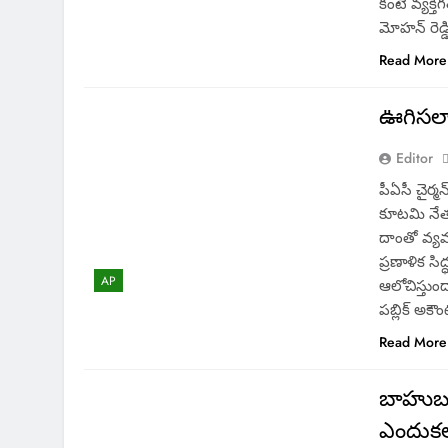
కంటే వ్యక్
మోహన్ రెడ్
Read More
ఊగిసలాటల
Editor
పీఏసీ చైర్మ
కూటమి నేత
దాంతో వ్యవహ
ప్రణాళిక సి
AP
ఆలోచిస్తుంద
పబ్లిక్ అకౌ
Read More
బాహుబలి
ఎందుక