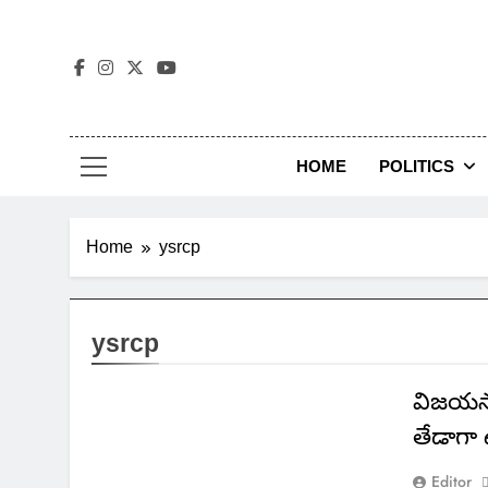
Skip
to
content
HOME
POLITICS
Home
ysrcp
ysrcp
విజయసాయ
తేడాగా
Editor