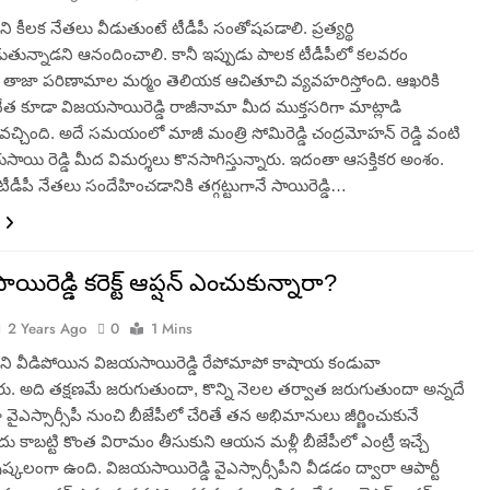
పీని కీలక నేతలు వీడుతుంటే టీడీపీ సంతోషపడాలి. ప్రత్యర్థి
ున్నాడని ఆనందించాలి. కానీ ఇప్పుడు పాలక టీడీపీలో కలవరం
ది. తాజా పరిణామాల మర్మం తెలియక ఆచితూచి వ్యవహరిస్తోంది. ఆఖరికి
నేత కూడా విజయసాయిరెడ్డి రాజీనామా మీద ముక్తసరిగా మాట్లాడి
సి వచ్చింది. అదే సమయంలో మాజీ మంత్రి సోమిరెడ్డి చంద్రమోహన్ రెడ్డి వంటి
ాయి రెడ్డి మీద విమర్శలు కొనసాగిస్తున్నారు. ఇదంతా ఆసక్తికర అంశం.
 టీడీపీ నేతలు సందేహించడానికి తగ్గట్టుగానే సాయిరెడ్డి…
ిరెడ్డి కరెక్ట్ ఆప్షన్ ఎంచుకున్నారా?
2 Years Ago
0
1 Mins
ీపీని వీడిపోయిన విజయసాయిరెడ్డి రేపోమాపో కాషాయ కండువా
రు. అది తక్షణమే జరుగుతుందా, కొన్ని నెలల తర్వాత జరుగుతుందా అన్నదే
ుగా వైఎస్సార్సీపీ నుంచి బీజేపీలో చేరితే తన అభిమానులు జీర్ణించుకునే
ు కాబట్టి కొంత విరామం తీసుకుని ఆయన మళ్లీ బీజేపీలో ఎంట్రీ ఇచ్చే
్కలంగా ఉంది. విజయసాయిరెడ్డి వైఎస్సార్సీపీని వీడడం ద్వారా ఆపార్టీ