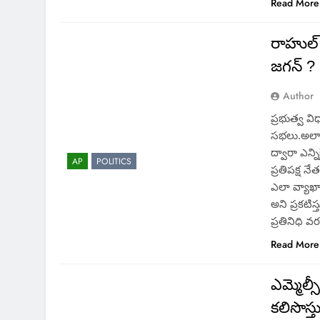
Read More
రాహుల్
జగన్ ?
Author
ప్రభుత్వ విధ
సభలు.అలాంట
ద్వారా ఎన్న
AP
POLITICS
ప్రతిపక్ష న
ఎలా వ్యాఖ్య
అని ప్రకటిస
ప్రతినిధి 
Read More
ఎమ్మెల్స
కలిసొస్త