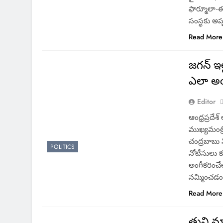
ఫార్మూలా-ఈ
సంస్థకు అప
Read More
జగన్ ఇల
ఎలా అయ
Editor
ఆంధ్రప్రదేశ
ముఖ్యమంత్రి
చంద్రబాబు న
POLITICS
నోటీసులు 
అంగీకరించ
నమ్మించడం 
Read More
తుని మా