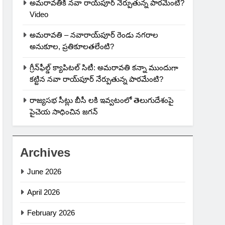
అమరావతికి నవా రాయ్‌పూర్ నేర్పుతున్న పాఠమేంటి?
Video
అమరావతి – నవారాయ్‌పూర్ రెండు నగరాల
అనుకూల, ప్రతికూలతలేంటి?
గ్రీన్‌ఫీల్డ్ క్యాపిటల్ సిటీ: అమరావతి కన్నా ముందుగా
కట్టిన నవా రాయ్‌పూర్ నేర్పుతున్న పాఠమేంటి?
రాజ్యసభ సీట్లు బీసీ లకి ఇవ్వటంలో తెలుగుదేశంపై
పైచెయ సాధించిన జగన్
Archives
June 2026
April 2026
February 2026