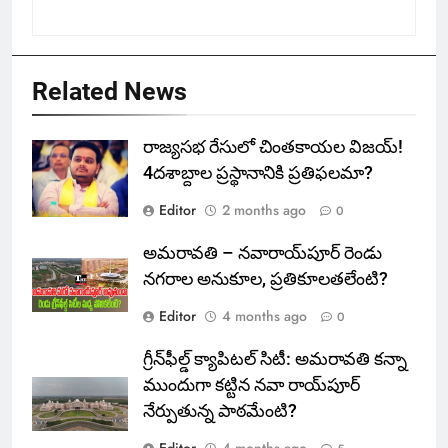
Related News
రాజ్యసభ రేసులో చింతకాయల విజయ్‌!
4దశాబ్దాల ప్రస్థానానికి ప్రతిఫలమా?
Editor
2 months ago
0
అమరావతి – నవారాయ్‌పూర్ రెండు
నగరాల అనుకూల, ప్రతికూలతలేంటి?
Editor
4 months ago
0
గ్రీన్‌ఫీల్డ్ క్యాపిటల్ సిటీ: అమరావతి కన్నా
ముందుగా కట్టిన నవా రాయ్‌పూర్
నేర్పుతున్న పాఠమేంటి?
Editor
4 months ago