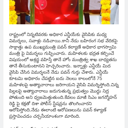
రాష్ట్రంలో నిన్నటివరకు అధికార ఎన్డీయేకు వైసిపికు మధ్య
విమర్శలు, సవాళ్లు నడిచాయి.కానీ నేడు బహిరంగ సభ వేదికపై
సాక్షాత్తు ఉప ముఖ్యమంత్రి పవన్ కల్యాణే అధికార భాగస్వామి
మంత్రి పై విమర్శలు గుప్పించారు. మహిళలకు భద్రత కల్పించే
విషయంలో అశ్రద్ధ వహిస్తే తానే హోం మంత్రిత్వ శాఖ బాధ్యతను
తానే తీసుకుంటానని హెచ్చరించారు. ఇన్నాళ్లు ఎన్డీయే మిద
వైసిపి చేసిన విమర్శలనే నేడు పవన్ గుర్తు చేశారు. ఎన్డీయే
కూటమి అధికారం చేపట్టిన ఐదు నెలలు కాలంలోనే 75
మహిళలపై అత్యాచారాలు జరిగాయని వైసిపి విమర్శిస్తోంది.చిన్న
పిల్లలపై అత్యాచారాలు జరుగుతున్న ప్రభుత్వం మొద్దు నిద్ర
పోతుంది అని ధ్వజమెత్తుతుంది.కేవలం మాజీ సిఎం జగన్మోహన్
రెడ్డి పై కక్షతో దిశా పోలీస్ స్టేషన్లను తొలగించారని
ఆరోపిస్తోంది.నేడు ఈలాంటి ఆరోపణలును పవన్ కళ్యాణ్
ప్రస్తావించడం చర్చనీయాంశంగా మారింది.