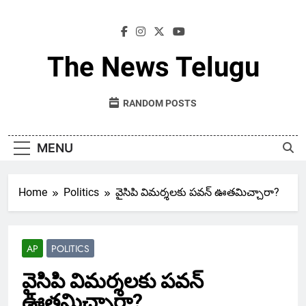
Skip
to
content
The News Telugu
RANDOM POSTS
MENU
Home
Politics
వైసిపి విమర్శలకు పవన్ ఊతమిచ్చారా?
AP
POLITICS
వైసిపి విమర్శలకు పవన్
ఊతమిచ్చారా?