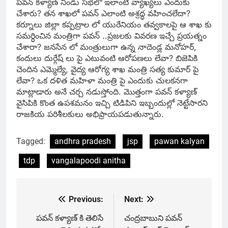
పవన్ కళ్యాణ్ నిండు సభలో ఇలాంటి వ్యాఖ్యలు ఎందుకు
చేశారు? తన శాఖలో పవన్ ఎలాంటి అశ్రద్ధ వహించలేదా?
కర్నూలు జిల్లా కప్పట్రాల లో యురేనియం తవ్వకాలపై ఆ శాఖ కు
సమర్ధించిన మంత్రిగా పవన్ ..ప్రజలకు వివరణ ఇచ్చే ప్రయత్నం
చేశారా? జనసేన లో మంత్రులుగా ఉన్న నాదెండ్ల మనోహర్,
కందులు దుర్గేష్ లు పై ఎటువంటి ఆరోపణలు లేవా? బిజెపికి
చెందిన ఎమ్మెల్యే, వైద్య ఆరోగ్య శాఖ మంత్రి సత్య కుమార్ పై
లేవా? ఒక దళిత మహిళా మంత్రి పై ఎందుకు చులకనగా
మాట్లాడారు అనే చర్చ నడుస్తోంది. మొత్తంగా పవన్ కళ్యాణ్
వైసిపికి కొంత ఉపశమనం ఇచ్చి టిడిపిని ఇబ్బందుల్లో నెట్టేసారని
రాజకియ పరిశీలకులు అభిప్రాయపడుతున్నారు.
Tagged:
andhra pradesh
jsp
pawan kalyan
tdp
vangalapoodi anitha
Previous:
Next:
Post
navigation
పవన్ కళ్యాణ్‌ కి తెలిసే
చంద్రబాబుని పవన్