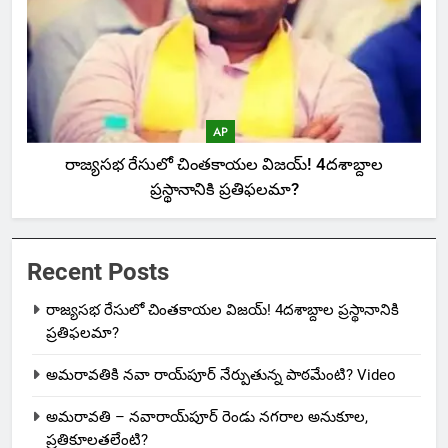
AP
రాజ్యసభ రేసులో చింతకాయల విజయ్‌! 4దశాబ్దాల
ప్రస్థానానికి ప్రతిఫలమా?
Recent Posts
రాజ్యసభ రేసులో చింతకాయల విజయ్‌! 4దశాబ్దాల ప్రస్థానానికి
ప్రతిఫలమా?
అమరావతికి నవా రాయ్‌పూర్ నేర్పుతున్న పాఠమేంటి? Video
అమరావతి – నవారాయ్‌పూర్ రెండు నగరాల అనుకూల,
ప్రతికూలతలేంటి?