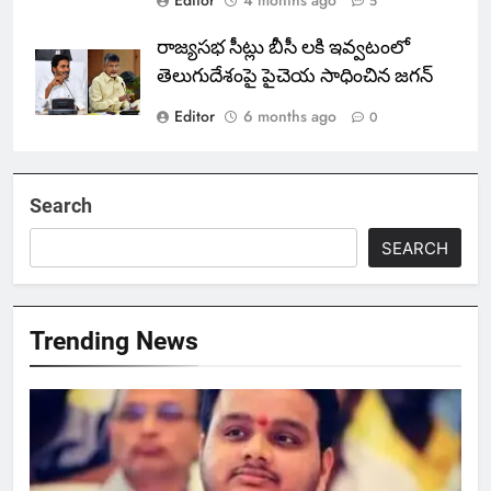
5
రాజ్యసభ సీట్లు బీసీ లకి ఇవ్వటంలో
తెలుగుదేశంపై పైచెయ సాధించిన జగన్
Editor
6 months ago
0
Search
SEARCH
Trending News