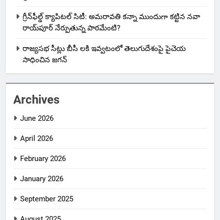
గ్రీన్‌ఫీల్డ్ క్యాపిటల్ సిటీ: అమరావతి కన్నా ముందుగా కట్టిన నవా
రాయ్‌పూర్ నేర్పుతున్న పాఠమేంటి?
రాజ్యసభ సీట్లు బీసీ లకి ఇవ్వటంలో తెలుగుదేశంపై పైచెయ
సాధించిన జగన్
Archives
June 2026
April 2026
February 2026
January 2026
September 2025
August 2025