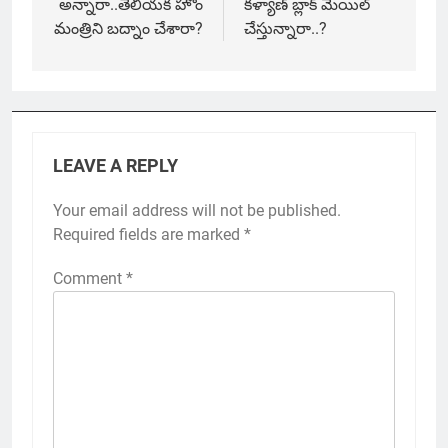
అన్నారా..తెలియక హోం
కళ్యాణ్‌ బ్లాక్ మెయిల్
మంత్రిని బద్నాం చేశారా?
చేస్తున్నారా..?
LEAVE A REPLY
Your email address will not be published.
Required fields are marked
*
Comment
*